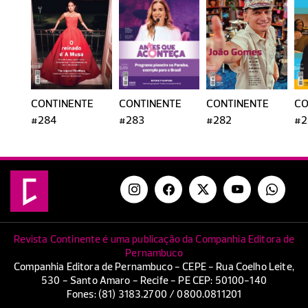
CONTINENTE
CONTINENTE
CONTINENTE
CO
#284
#283
#282
#2
Revista Continente é uma publicação da Companhia Editora de
Pernambuco
Companhia Editora de Pernambuco - CEPE - Rua Coelho Leite,
530 - Santo Amaro - Recife - PE CEP: 50100-140
Fones: (81) 3183.2700 / 0800.0811201