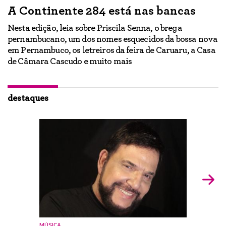
A Continente 284 está nas bancas
“
a
Nesta edição, leia sobre Priscila Senna, o brega
pernambucano, um dos nomes esquecidos da bossa nova
E
em Pernambuco, os letreiros da feira de Caruaru, a Casa
lo
h
de Câmara Cascudo e muito mais
ão
Ig
br
destaques
MÚSICA