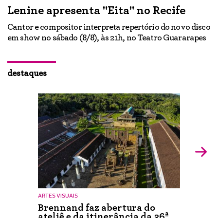
Lenine apresenta "Eita" no Recife
A
Cantor e compositor interpreta repertório do novo disco
Ne
em show no sábado (8/8), às 21h, no Teatro Guararapes
p
em
lo
d
ão
destaques
ARTES VISUAIS
Brennand faz abertura do
ateliê e da itinerância da 36ª