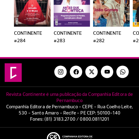
CONTINENTE
CONTINENTE
CONTINENTE
CO
#284
#283
#282
#2
Revista Continente é uma publicação da Companhia Editora de
Pernambuco
Companhia Editora de Pernambuco - CEPE - Rua Coelho Leite,
530 - Santo Amaro - Recife - PE CEP: 50100-140
Fones: (81) 3183.2700 / 0800.0811201