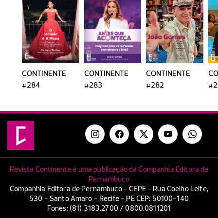
CONTINENTE
CONTINENTE
CONTINENTE
CO
#284
#283
#282
#2
Revista Continente é uma publicação da Companhia Editora de
Pernambuco
Companhia Editora de Pernambuco - CEPE - Rua Coelho Leite,
530 - Santo Amaro - Recife - PE CEP: 50100-140
Fones: (81) 3183.2700 / 0800.0811201