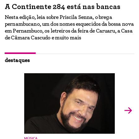
A Continente 284 está nas bancas
“
a
Nesta edição, leia sobre Priscila Senna, o brega
pernambucano, um dos nomes esquecidos da bossa nova
E
em Pernambuco, os letreiros da feira de Caruaru, a Casa
lo
h
de Câmara Cascudo e muito mais
ão
Ig
br
destaques
MÚSICA