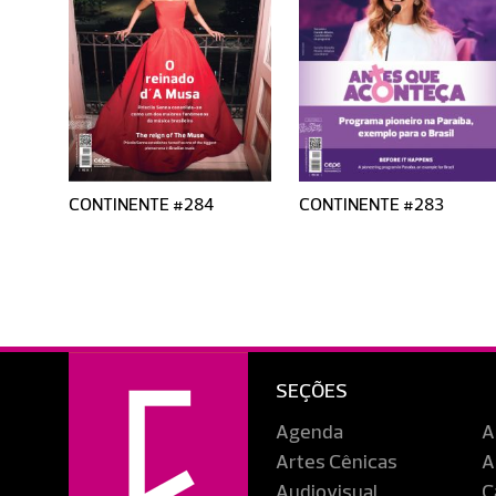
CONTINENTE #284
CONTINENTE #283
SEÇÕES
Agenda
A
Artes Cênicas
A
Audiovisual
C