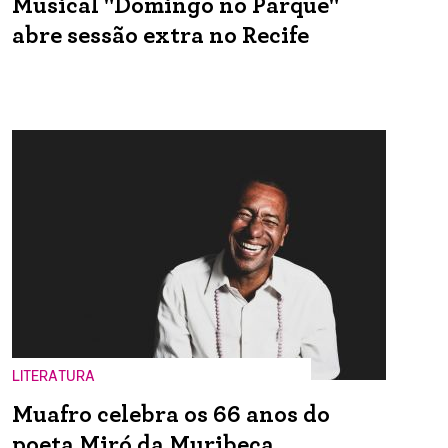
Musical "Domingo no Parque"
abre sessão extra no Recife
LITERATURA
Muafro celebra os 66 anos do
poeta Miró da Muribeca