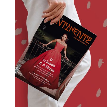
o
ado em
eiras,
ife,
ade a
va