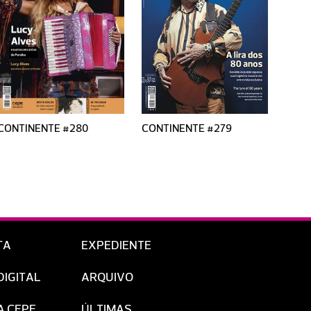
CONTINENTE #280
CONTINENTE #279
CONT
TA
EXPEDIENTE
DIGITAL
ARQUIVO
A CEPE
ÚLTIMAS