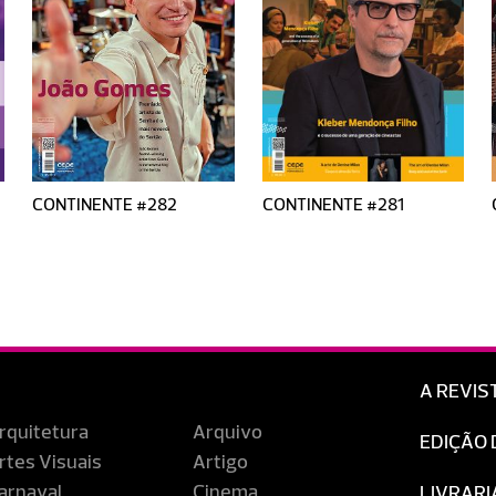
CONTINENTE #282
CONTINENTE #281
A REVIS
rquitetura
Arquivo
EDIÇÃO 
rtes Visuais
Artigo
arnaval
Cinema
LIVRARI