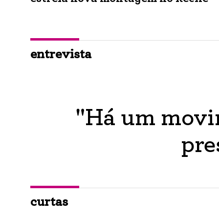
entrevista
"Há um movim
pre
curtas