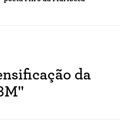
nsificação da
ABM"