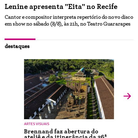
Lenine apresenta "Eita" no Recife
A
Cantor e compositor interpreta repertório do novo disco
Ne
em show no sábado (8/8), às 21h, no Teatro Guararapes
p
em
lo
d
ão
destaques
ARTES VISUAIS
Brennand faz abertura do
ateliê e da itinerância da 36ª