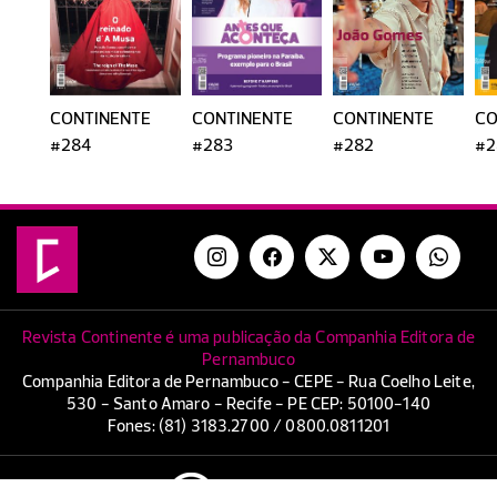
CONTINENTE
CONTINENTE
CONTINENTE
CO
#284
#283
#282
#2
Revista Continente é uma publicação da Companhia Editora de
Pernambuco
Companhia Editora de Pernambuco - CEPE - Rua Coelho Leite,
530 - Santo Amaro - Recife - PE CEP: 50100-140
Fones: (81) 3183.2700 / 0800.0811201