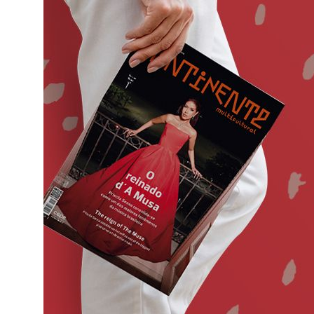
o
ado em
eiras,
ife,
ade a
va