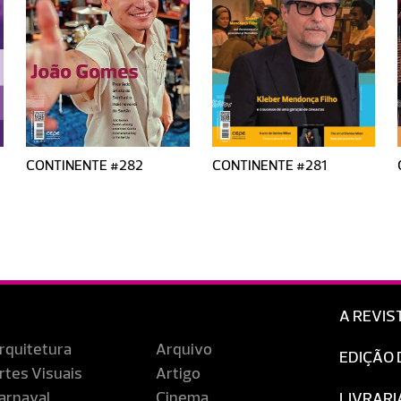
CONTINENTE #282
CONTINENTE #281
A REVIS
rquitetura
Arquivo
EDIÇÃO 
rtes Visuais
Artigo
arnaval
Cinema
LIVRARI