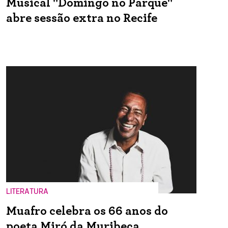
Musical "Domingo no Parque"
abre sessão extra no Recife
LITERATURA
Muafro celebra os 66 anos do
poeta Miró da Muribeca