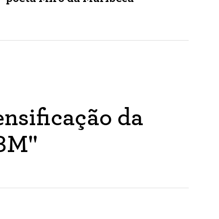
nsificação da
ABM"