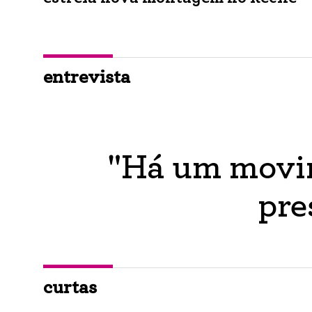
entrevista
"Há um movim
pre
curtas