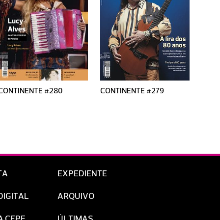
CONTINENTE #280
CONTINENTE #279
CONT
TA
EXPEDIENTE
DIGITAL
ARQUIVO
A CEPE
ÚLTIMAS