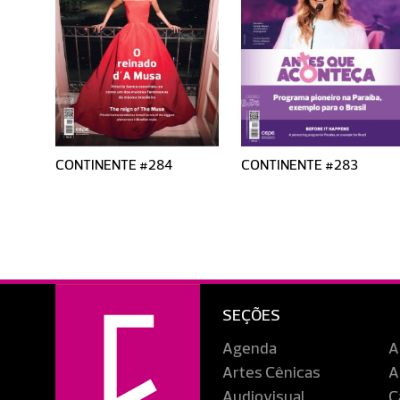
CONTINENTE #284
CONTINENTE #283
SEÇÕES
Agenda
A
Artes Cênicas
A
Audiovisual
C