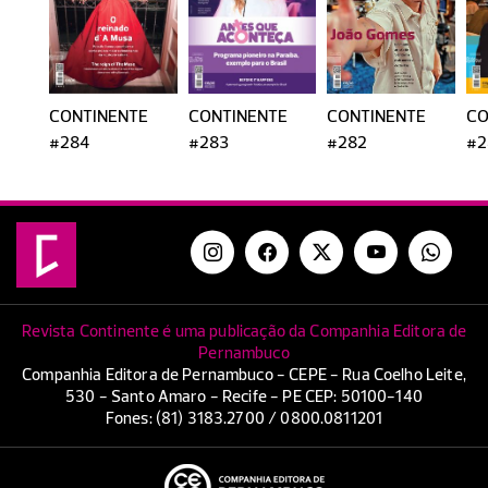
CONTINENTE
CONTINENTE
CONTINENTE
CO
#284
#283
#282
#2
Revista Continente é uma publicação da Companhia Editora de
Pernambuco
Companhia Editora de Pernambuco - CEPE - Rua Coelho Leite,
530 - Santo Amaro - Recife - PE CEP: 50100-140
Fones: (81) 3183.2700 / 0800.0811201