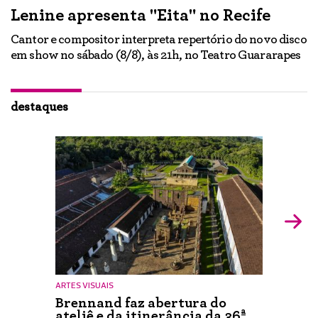
Lenine apresenta "Eita" no Recife
A
Cantor e compositor interpreta repertório do novo disco
Ne
em show no sábado (8/8), às 21h, no Teatro Guararapes
p
em
lo
d
ão
destaques
ARTES VISUAIS
Brennand faz abertura do
ateliê e da itinerância da 36ª