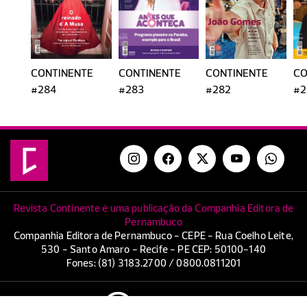
CONTINENTE
CONTINENTE
CONTINENTE
CO
#284
#283
#282
#2
Revista Continente é uma publicação da Companhia Editora de
Pernambuco
Companhia Editora de Pernambuco - CEPE - Rua Coelho Leite,
530 - Santo Amaro - Recife - PE CEP: 50100-140
Fones: (81) 3183.2700 / 0800.0811201