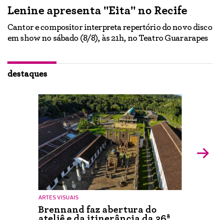
Lenine apresenta "Eita" no Recife
A
Cantor e compositor interpreta repertório do novo disco
Ne
em show no sábado (8/8), às 21h, no Teatro Guararapes
p
em
lo
d
ão
destaques
ARTES VISUAIS
Brennand faz abertura do
ateliê e da itinerância da 36ª