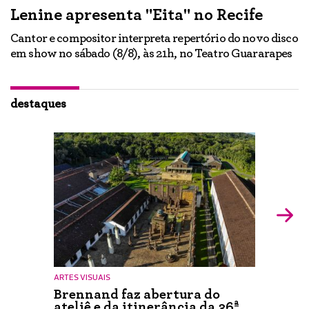
Lenine apresenta "Eita" no Recife
A
Cantor e compositor interpreta repertório do novo disco
Ne
em show no sábado (8/8), às 21h, no Teatro Guararapes
p
em
lo
d
ão
destaques
ARTES VISUAIS
Brennand faz abertura do
ateliê e da itinerância da 36ª