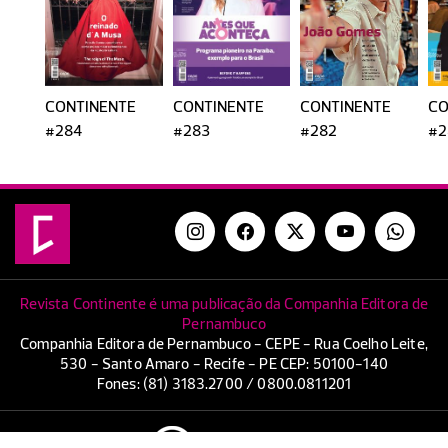
CONTINENTE
CONTINENTE
CONTINENTE
CO
#284
#283
#282
#2
Revista Continente é uma publicação da Companhia Editora de
Pernambuco
Companhia Editora de Pernambuco - CEPE - Rua Coelho Leite,
530 - Santo Amaro - Recife - PE CEP: 50100-140
Fones: (81) 3183.2700 / 0800.0811201