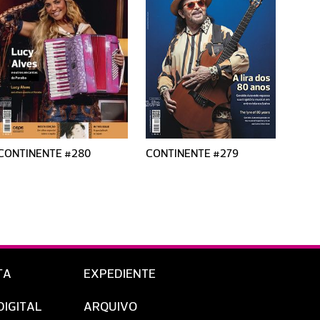
CONTINENTE #280
CONTINENTE #279
CONT
TA
EXPEDIENTE
DIGITAL
ARQUIVO