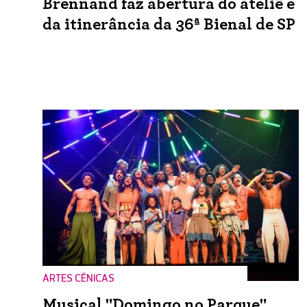
Brennand faz abertura do ateliê e
da itinerância da 36ª Bienal de SP
ARTES CÊNICAS
Musical "Domingo no Parque"