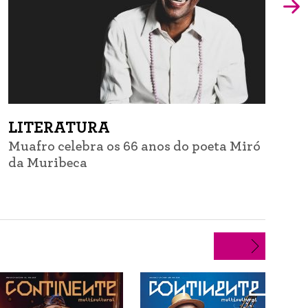
LITERATURA
Muafro celebra os 66 anos do poeta Miró
G
da Muribeca
d