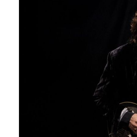
o
ado em
eiras,
ife,
ade a
va