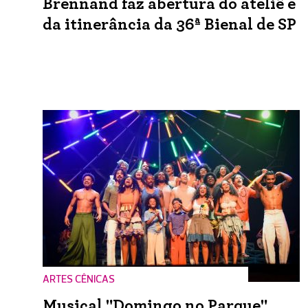
Brennand faz abertura do ateliê e
da itinerância da 36ª Bienal de SP
ARTES CÊNICAS
Musical "Domingo no Parque"