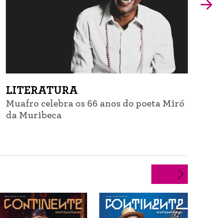
LITERATURA
Muafro celebra os 66 anos do poeta Miró
G
da Muribeca
d