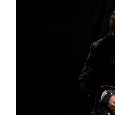
o
ado em
eiras,
ife,
ade a
va