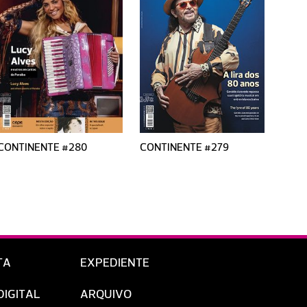
CONTINENTE #280
CONTINENTE #279
CONT
TA
EXPEDIENTE
DIGITAL
ARQUIVO