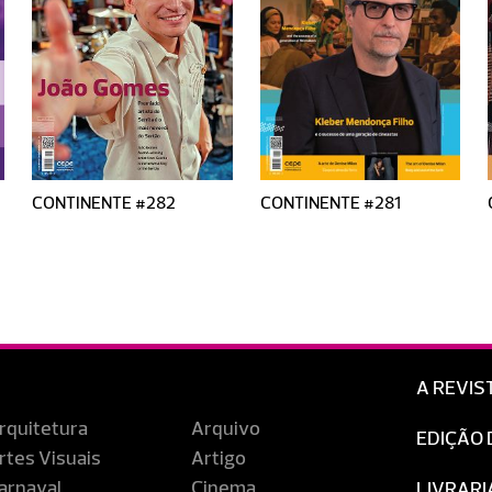
CONTINENTE #282
CONTINENTE #281
A REVIS
rquitetura
Arquivo
EDIÇÃO 
rtes Visuais
Artigo
arnaval
Cinema
LIVRARI