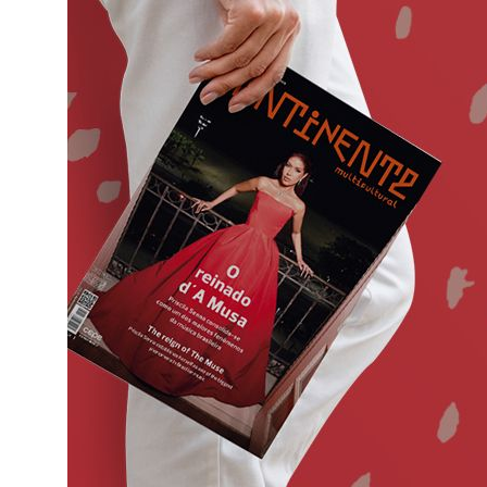
o
ado em
eiras,
ife,
ade a
va