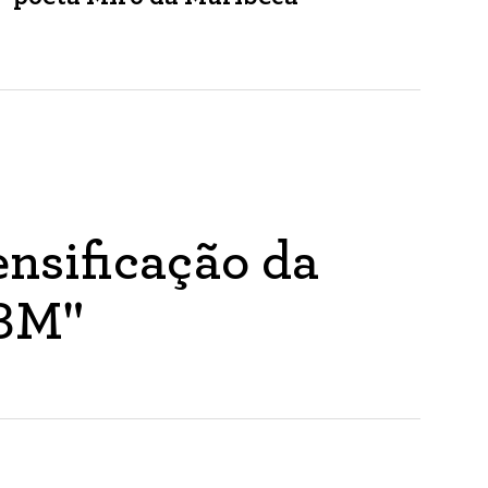
nsificação da
ABM"