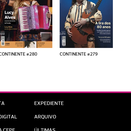
CONTINENTE #280
CONTINENTE #279
CONT
TA
EXPEDIENTE
DIGITAL
ARQUIVO
A CEPE
ÚLTIMAS