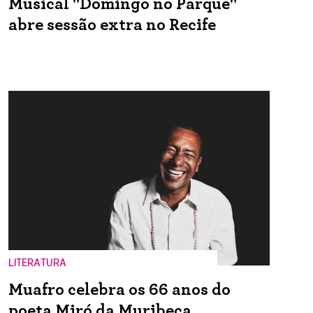
Musical "Domingo no Parque"
abre sessão extra no Recife
LITERATURA
Muafro celebra os 66 anos do
poeta Miró da Muribeca