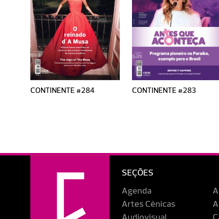
CONTINENTE #284
CONTINENTE #283
SEÇÕES
Agenda
A
Artes Cênicas
A
Audiovisual
C