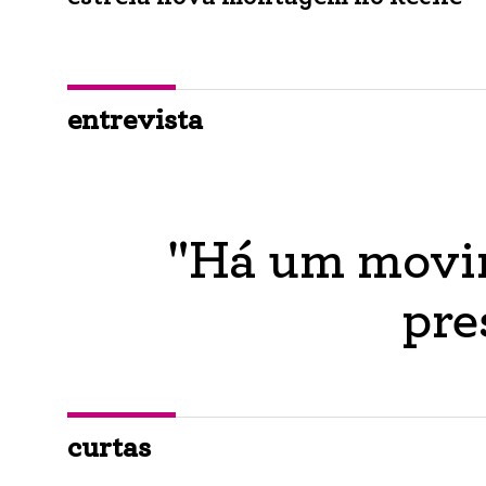
entrevista
"Há um movim
pre
curtas