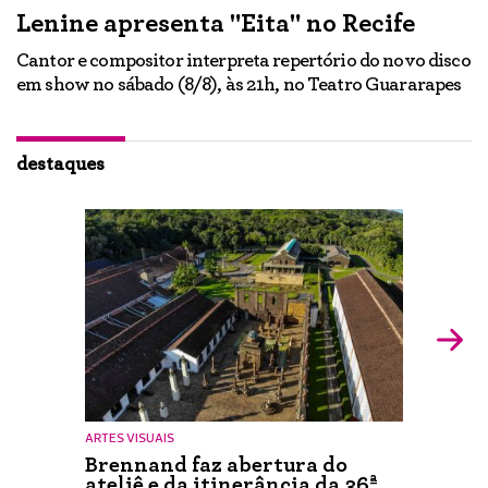
Lenine apresenta "Eita" no Recife
A
Cantor e compositor interpreta repertório do novo disco
Ne
em show no sábado (8/8), às 21h, no Teatro Guararapes
p
em
lo
d
ão
destaques
ARTES VISUAIS
Brennand faz abertura do
ateliê e da itinerância da 36ª