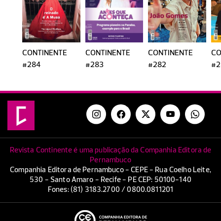
CONTINENTE
CONTINENTE
CONTINENTE
CO
#284
#283
#282
#2
Revista Continente é uma publicação da Companhia Editora de
Pernambuco
Companhia Editora de Pernambuco - CEPE - Rua Coelho Leite,
530 - Santo Amaro - Recife - PE CEP: 50100-140
Fones: (81) 3183.2700 / 0800.0811201