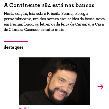
A Continente 284 está nas bancas
“
a
Nesta edição, leia sobre Priscila Senna, o brega
pernambucano, um dos nomes esquecidos da bossa nova
E
em Pernambuco, os letreiros da feira de Caruaru, a Casa
lo
h
de Câmara Cascudo e muito mais
ão
Ig
br
destaques
MÚSICA