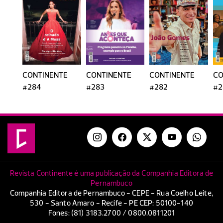
CONTINENTE
CONTINENTE
CONTINENTE
CO
#284
#283
#282
#2
Revista Continente é uma publicação da Companhia Editora de
Pernambuco
Companhia Editora de Pernambuco - CEPE - Rua Coelho Leite,
530 - Santo Amaro - Recife - PE CEP: 50100-140
Fones: (81) 3183.2700 / 0800.0811201