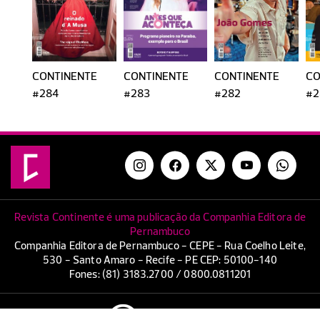
CONTINENTE
CONTINENTE
CONTINENTE
CO
#284
#283
#282
#2
Revista Continente é uma publicação da Companhia Editora de
Pernambuco
Companhia Editora de Pernambuco - CEPE - Rua Coelho Leite,
530 - Santo Amaro - Recife - PE CEP: 50100-140
Fones: (81) 3183.2700 / 0800.0811201