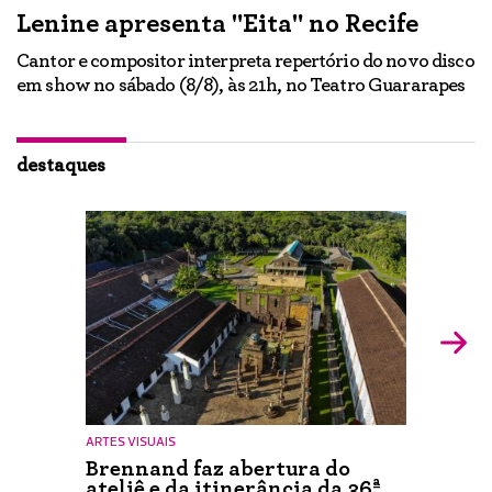
Lenine apresenta "Eita" no Recife
A
Cantor e compositor interpreta repertório do novo disco
Ne
em show no sábado (8/8), às 21h, no Teatro Guararapes
p
em
lo
d
ão
destaques
ARTES VISUAIS
Brennand faz abertura do
ateliê e da itinerância da 36ª