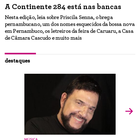
A Continente 284 está nas bancas
“
a
Nesta edição, leia sobre Priscila Senna, o brega
pernambucano, um dos nomes esquecidos da bossa nova
E
em Pernambuco, os letreiros da feira de Caruaru, a Casa
lo
h
de Câmara Cascudo e muito mais
ão
Ig
br
destaques
MÚSICA