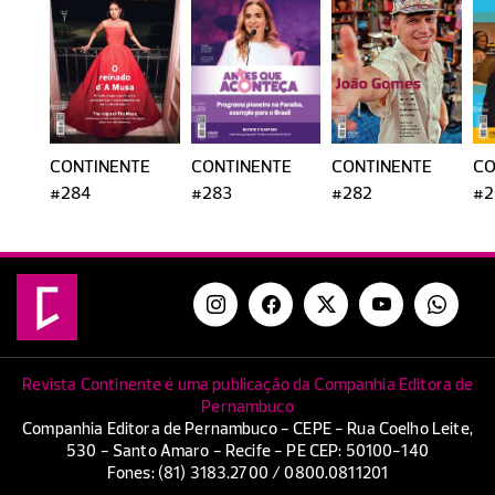
CONTINENTE
CONTINENTE
CONTINENTE
CO
#284
#283
#282
#2
Revista Continente é uma publicação da Companhia Editora de
Pernambuco
Companhia Editora de Pernambuco - CEPE - Rua Coelho Leite,
530 - Santo Amaro - Recife - PE CEP: 50100-140
Fones: (81) 3183.2700 / 0800.0811201