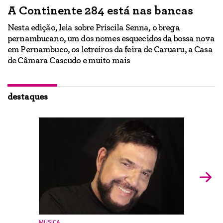
A Continente 284 está nas bancas
“
a
Nesta edição, leia sobre Priscila Senna, o brega
pernambucano, um dos nomes esquecidos da bossa nova
E
em Pernambuco, os letreiros da feira de Caruaru, a Casa
lo
h
de Câmara Cascudo e muito mais
ão
Ig
br
destaques
MÚSICA