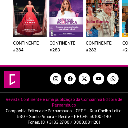
CONTINENTE
CONTINENTE
CONTINENTE
CO
#284
#283
#282
#2
Revista Continente é uma publicação da Companhia Editora de
Pernambuco
Companhia Editora de Pernambuco - CEPE - Rua Coelho Leite,
530 - Santo Amaro - Recife - PE CEP: 50100-140
Fones: (81) 3183.2700 / 0800.0811201