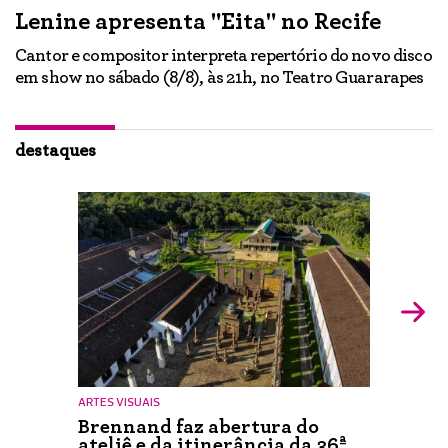
Lenine apresenta "Eita" no Recife
A
Cantor e compositor interpreta repertório do novo disco
Ne
em show no sábado (8/8), às 21h, no Teatro Guararapes
p
em
lo
d
ão
destaques
ARTES VISUAIS
Brennand faz abertura do
ateliê e da itinerância da 36ª