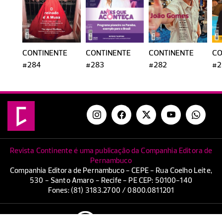
CONTINENTE
CONTINENTE
CONTINENTE
CO
#284
#283
#282
#2
Revista Continente é uma publicação da Companhia Editora de
Pernambuco
Companhia Editora de Pernambuco - CEPE - Rua Coelho Leite,
530 - Santo Amaro - Recife - PE CEP: 50100-140
Fones: (81) 3183.2700 / 0800.0811201