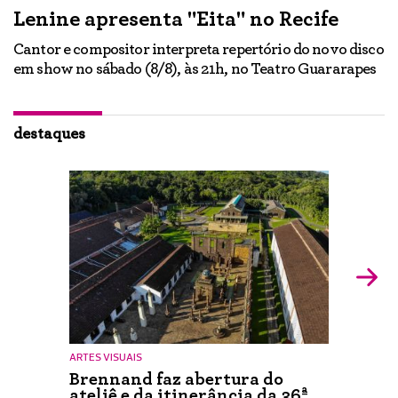
Lenine apresenta "Eita" no Recife
A
Cantor e compositor interpreta repertório do novo disco
Ne
em show no sábado (8/8), às 21h, no Teatro Guararapes
p
em
lo
d
ão
destaques
ARTES VISUAIS
Brennand faz abertura do
ateliê e da itinerância da 36ª