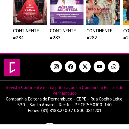
CONTINENTE
CONTINENTE
CONTINENTE
CO
#284
#283
#282
#2
Revista Continente é uma publicação da Companhia Editora de
Pernambuco
Companhia Editora de Pernambuco - CEPE - Rua Coelho Leite,
530 - Santo Amaro - Recife - PE CEP: 50100-140
Fones: (81) 3183.2700 / 0800.0811201