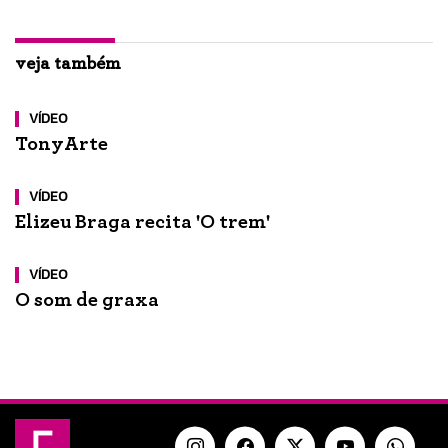
veja também
VÍDEO
TonyArte
VÍDEO
Elizeu Braga recita 'O trem'
VÍDEO
O som de graxa