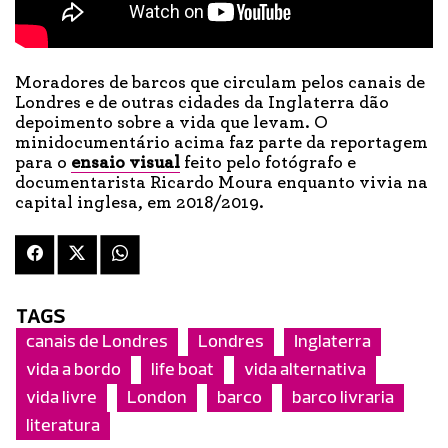
Moradores de barcos que circulam pelos canais de
Londres e de outras cidades da Inglaterra dão
depoimento sobre a vida que levam. O
minidocumentário acima faz parte da reportagem
para o
ensaio visual
feito pelo fotógrafo e
documentarista Ricardo Moura enquanto vivia na
capital inglesa, em 2018/2019.
TAGS
canais de Londres
Londres
Inglaterra
vida a bordo
life boat
vida alternativa
vida livre
London
barco
barco livraria
literatura