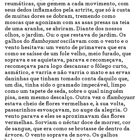
reumáticas, que gemem a cada movimento, com
seus dedos inflamados pela artrite, que só à custa
de muitas dores se dobram, tremendo como
moscas que agonizam com as asas presas na teia
de uma aranha, se abriram. Diante dos nossos
olhos, o jardim. Ou: o que restava do jardim. Os
galhos do
flamboyant
oscilavam com o vento e o
vento hesitava: um vento de primavera que era
como se saísse de um fole velho, meio furado, que
soprava e se aquietava, parava e recomeçava,
recomeçava para logo descansar o fôlego curto,
asmático, e varria e não varria o mato e as ervas
daninhas que tinham tomado conta daquilo que,
um dia, tinha sido o gramado impecável, limpo
como um tapete de seda, sobre o qual ninguém
pisa, nem mesmo descalço. Outra vez o
flamboyant
estava cheio de flores vermelhas e, à sua volta,
passarinhos esvoaçavam, no auge da alegria. O
vento parava e eles se aproximavam das flores
vermelhas. Sorviam o néctar doce de morrer, cor
de sangue, que era como se brotasse de dentro da
árvore. O vento soprava de novo. Os galhos