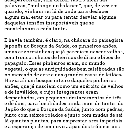
palavras, “molango no balanco”, que, de vez em
quando, vinham sei lá de onde para desfazer
algum mal estar ou para tentar desviar alguma
daquelas tensões insuportáveis que se
constelavam a cada tanto.
E havia também, é claro, na chácara do paisagista
japonês no Bosque da Saúde, os pinheiros anões,
umas arvorezinhas que já pareciam nascer velhas,
com troncos cheios de hérnias de disco e bicos de
papagaio. Esses pinheiros eram, no mundo
vegetal, o que as antiguidades bem falsificadas são
no mercado de arte e nas grandes casas de leilões.
Havia ali um bosque inteiro daqueles pinheiros
anões, que já nasciam como um exército de velhos
e de inválidos, e cujos integrantes eram
despachados, em pequenos destacamentos de três
e de dois, para localidades ainda mais distantes do
Japão do que o Bosque da Saúde, junto com pedras,
junto com seixos rolados e junto com mudas de sei
lá quantas plantas, para emprestar ares imperiais
e a esperança de um novo Japão dos trópicos aos