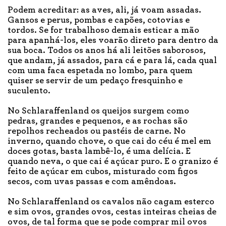
Podem acreditar: as aves, ali, já voam assadas.
Gansos e perus, pombas e capões, cotovias e
tordos. Se for trabalhoso demais esticar a mão
para apanhá-los, eles voarão direto para dentro da
sua boca. Todos os anos há ali leitões saborosos,
que andam, já assados, para cá e para lá, cada qual
com uma faca espetada no lombo, para quem
quiser se servir de um pedaço fresquinho e
suculento.
No Schlaraffenland os queijos surgem como
pedras, grandes e pequenos, e as rochas são
repolhos recheados ou pastéis de carne. No
inverno, quando chove, o que cai do céu é mel em
doces gotas, basta lambê-lo, é uma delícia. E
quando neva, o que cai é açúcar puro. E o granizo é
feito de açúcar em cubos, misturado com figos
secos, com uvas passas e com amêndoas.
No Schlaraffenland os cavalos não cagam esterco
e sim ovos, grandes ovos, cestas inteiras cheias de
ovos, de tal forma que se pode comprar mil ovos