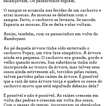
balançavam. Os passarinhos fugiam.
O sangue se acumula nas feridas de um cachorro e
atrai moscas. As moscas se deleitam com o
sangue. Farto, o cachorro se levanta. Se sacode.
Espanta as moscas. Ele se deita e elas voltam.
Assim, também, com os passarinhos em volta do
flamboyant
.
Ao pé daquela árvore tinha sido enterrado o
cachorro Popsy, um vira-lata simpático. A árvore
ainda era pequena. O cachorro era grande, gordo e
velho quando morreu. Sua substância tinha sido
incorporada ao tronco da árvore, mas talvez seus
ossos ainda estivessem ali, torcidos pelas raízes,
talvez partidos pelas raízes da árvore. É possível
que a raiz de uma árvore torça e quebre os ossos do
cachorro morto que está sepultado debaixo dela?
É possível e não é possível. As raízes crescem em
volta das pedras e crescem em volta dos ossos.
Com o passar do tempo, incorporam os obstáculos