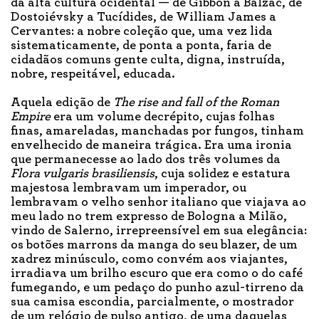
da alta cultura ocidental — de Gibbon a Balzac, de
Dostoiévsky a Tucídides, de William James a
Cervantes: a nobre coleção que, uma vez lida
sistematicamente, de ponta a ponta, faria de
cidadãos comuns gente culta, digna, instruída,
nobre, respeitável, educada.
Aquela edição de
The rise and fall of the Roman
Empire
era um volume decrépito, cujas folhas
finas, amareladas, manchadas por fungos, tinham
envelhecido de maneira trágica. Era uma ironia
que permanecesse ao lado dos três volumes da
Flora vulgaris
brasiliensis
, cuja solidez e estatura
majestosa lembravam um imperador, ou
lembravam o velho senhor italiano que viajava ao
meu lado no trem expresso de Bologna a Milão,
vindo de Salerno, irrepreensível em sua elegância:
os botões marrons da manga do seu blazer, de um
xadrez minúsculo, como convém aos viajantes,
irradiava um brilho escuro que era como o do café
fumegando, e um pedaço do punho azul-tirreno da
sua camisa escondia, parcialmente, o mostrador
de um relógio de pulso antigo, de uma daquelas