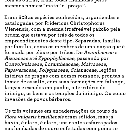
mesmos nomes: “mato” e “praga”.
Eram 608 as espécies conhecidas, organizadas e
catalogadas por Fridericus Christophorus
Vienensis, com a mesma irrefreável paixão pela
ordem que estava por trás de todos os
empreendimentos deste tipo. Separadas, família
por família, como os membros de uma nação que é
formada por clãs e por tribos. De
Acanthaceae
e
Aizoaceae
até
Zygophyllaceae
, passando por
Convolvulaceae
,
Lorantheaceae
,
Malvaceae
,
Papaveraceae
,
Polygnaceae
,
Solanaceae
, legiões
inteiras de pragas com nomes romanos, prontas a
tomar de assalto, com suas formações em falange,
lanças e escudos em punho, o território do
inimigo, os bens e os templos do inimigo. Ou como
invasões de povos bárbaros.
Os três volumes em encadernações de couro da
Flora vulgaris
brasiliensis
eram sólidos, mas já
havia, é claro, é claro, uns cantos esfarrapados
nas lombadas de couro enfeitadas com gomos e