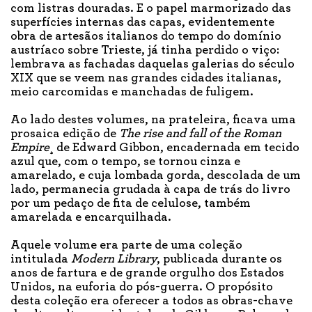
com listras douradas. E o papel marmorizado das
superfícies internas das capas, evidentemente
obra de artesãos italianos do tempo do domínio
austríaco sobre Trieste, já tinha perdido o viço:
lembrava as fachadas daquelas galerias do século
XIX que se veem nas grandes cidades italianas,
meio carcomidas e manchadas de fuligem.
Ao lado destes volumes, na prateleira, ficava uma
prosaica edição de
The rise and fall of the Roman
Empire
¸ de Edward Gibbon, encadernada em tecido
azul que, com o tempo, se tornou cinza e
amarelado, e cuja lombada gorda, descolada de um
lado, permanecia grudada à capa de trás do livro
por um pedaço de fita de celulose, também
amarelada e encarquilhada.
Aquele volume era parte de uma coleção
intitulada
Modern
Library
, publicada durante os
anos de fartura e de grande orgulho dos Estados
Unidos, na euforia do pós-guerra. O propósito
desta coleção era oferecer a todos as obras-chave