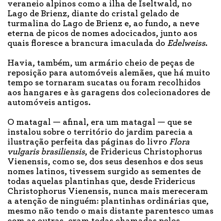
veraneio alpinos como a ilha de Iseltwald, no
Lago de Brienz, diante do cristal gelado de
turmalina do Lago de Brienz e, ao fundo, a neve
eterna de picos de nomes adocicados, junto aos
quais floresce a brancura imaculada do
Edelweiss
.
Havia, também, um armário cheio de peças de
reposição para automóveis alemães, que há muito
tempo se tornaram sucatas ou foram recolhidos
aos hangares e às garagens dos colecionadores de
automóveis antigos.
O matagal — afinal, era um matagal — que se
instalou sobre o território do jardim parecia a
ilustração perfeita das páginas do livro
Flora
vulgaris
brasiliensis
, de Fridericus Christophorus
Vienensis, como se, dos seus desenhos e dos seus
nomes latinos, tivessem surgido as sementes de
todas aquelas plantinhas que, desde Fridericus
Christophorus Vienensis, nunca mais mereceram
a atenção de ninguém: plantinhas ordinárias que,
mesmo não tendo o mais distante parentesco umas
com as outras, eram todas chamadas pelos