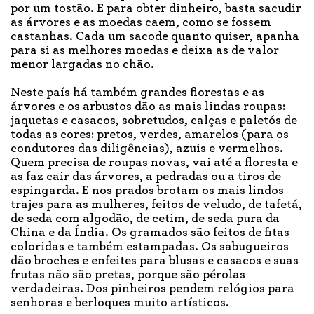
por um tostão. E para obter dinheiro, basta sacudir
as árvores e as moedas caem, como se fossem
castanhas. Cada um sacode quanto quiser, apanha
para si as melhores moedas e deixa as de valor
menor largadas no chão.
Neste país há também grandes florestas e as
árvores e os arbustos dão as mais lindas roupas:
jaquetas e casacos, sobretudos, calças e paletós de
todas as cores: pretos, verdes, amarelos (para os
condutores das diligências), azuis e vermelhos.
Quem precisa de roupas novas, vai até a floresta e
as faz cair das árvores, a pedradas ou a tiros de
espingarda. E nos prados brotam os mais lindos
trajes para as mulheres, feitos de veludo, de tafetá,
de seda com algodão, de cetim, de seda pura da
China e da Índia. Os gramados são feitos de fitas
coloridas e também estampadas. Os sabugueiros
dão broches e enfeites para blusas e casacos e suas
frutas não são pretas, porque são pérolas
verdadeiras. Dos pinheiros pendem relógios para
senhoras e berloques muito artísticos.