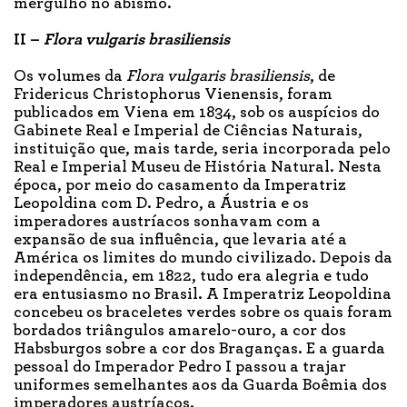
mergulho no abismo.
II –
Flora vulgaris brasiliensis
Os volumes da
Flora vulgaris
brasiliensis
, de
Fridericus Christophorus Vienensis, foram
publicados em Viena em 1834, sob os auspícios do
Gabinete Real e Imperial de Ciências Naturais,
instituição que, mais tarde, seria incorporada pelo
Real e Imperial Museu de História Natural. Nesta
época, por meio do casamento da Imperatriz
Leopoldina com D. Pedro, a Áustria e os
imperadores austríacos sonhavam com a
expansão de sua influência, que levaria até a
América os limites do mundo civilizado. Depois da
independência, em 1822, tudo era alegria e tudo
era entusiasmo no Brasil. A Imperatriz Leopoldina
concebeu os braceletes verdes sobre os quais foram
bordados triângulos amarelo-ouro, a cor dos
Habsburgos sobre a cor dos Braganças. E a guarda
pessoal do Imperador Pedro I passou a trajar
uniformes semelhantes aos da Guarda Boêmia dos
imperadores austríacos.