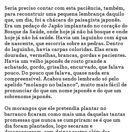
Seria preciso contar com esta paciência, também,
para reconstruir uma pequena lembrança daquilo
que, um dia, foi a chácara do paisagista japonês.
Era um pedaço do Japão implantado no coração do
Bosque da Saúde, onde hoje já não há bosque e onde
hoje já não há saúde. Havia um laguinho com água
de nascente, que escorria sobre as pedras. Dentro
do laguinho, havia carpas coloridas. Elas eram
douradas, vermelhas, brancas, gordas e pacientes.
Havia um velho japonês de rosto grande a
achatado, gordo, grisalho, encurvado, que falava
pouco. Do pouco que falava, quase nada era
compreensível. Acabou sendo lembrado só pelo
apelido “molango no balanco”, muito mais fácil de
pronunciar do que um nome japonês e do que um
sobrenome japonês.
Os morangos que ele pretendia plantar no
barranco ficaram como mais uma daquelas tantas
promessas que nunca se cumpriram: se é que um
dia foram plantados, logo secaram e
desapareceram, sem deixar rastro além das