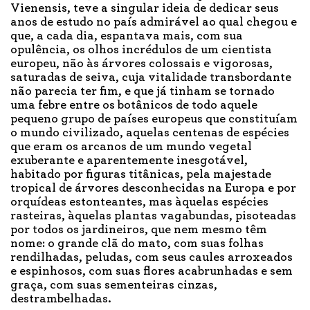
Vienensis, teve a singular ideia de dedicar seus
anos de estudo no país admirável ao qual chegou e
que, a cada dia, espantava mais, com sua
opulência, os olhos incrédulos de um cientista
europeu, não às árvores colossais e vigorosas,
saturadas de seiva, cuja vitalidade transbordante
não parecia ter fim, e que já tinham se tornado
uma febre entre os botânicos de todo aquele
pequeno grupo de países europeus que constituíam
o mundo civilizado, aquelas centenas de espécies
que eram os arcanos de um mundo vegetal
exuberante e aparentemente inesgotável,
habitado por figuras titânicas, pela majestade
tropical de árvores desconhecidas na Europa e por
orquídeas estonteantes, mas àquelas espécies
rasteiras, àquelas plantas vagabundas, pisoteadas
por todos os jardineiros, que nem mesmo têm
nome: o grande clã do mato, com suas folhas
rendilhadas, peludas, com seus caules arroxeados
e espinhosos, com suas flores acabrunhadas e sem
graça, com suas sementeiras cinzas,
destrambelhadas.