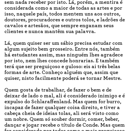
sem nada receber por isto. Lá, porém, a mentira é
considerada como a maior de todas as artes e por
isso, naquele país, todos mentem uns aos outros,
doutores, procuradores e outros tolos, e ladrões de
cavalos e artesãos, que sempre enganam seus
clientes e nunca mantêm sua palavra.
Lá, quem quiser ser um sábio precisa estudar com
algum sujeito bem grosseiro. Entre nós, também
há estudantes assim, mas ninguém lhes agradece
por isto, nem lhes concede honrarias. E também
terá que ser preguiçoso e guloso: eis ai três belas
formas de arte. Conheço alguém que, assim que
quiser, nisto facilmente poderá se tornar Mestre.
Quem gosta de trabalhar, de fazer o bem e de
deixar de lado o mal, ali é considerado inimigo e é
expulso do Schlaraffenland. Mas quem for burro,
incapaz de fazer qualquer coisa direito, e tiver a
cabeça cheia de ideias tolas, ali será visto como
um nobre. Quem só souber dormir, comer, beber,
dançar e jogar recebe o título de Conde. Mas quem
for considerado por todos como o mais preguiçoso