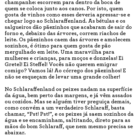
champanhe: escorrem para dentro da boca de
quem se coloca junto aos canos. Por isto, quem
gosta de vinhos como esses deveria apressar-se e
chegar logo ao Schlaraffenland. As bétulas e os
salgueiros dão pãezinhos que acabaram de sair do
forno e, debaixo das árvores, correm riachos de
leite. Os pãezinhos caem das árvores e amolecem
sozinhos, é ótimo para quem gosta de pão
mergulhado em leite. Uma maravilha para
mulheres e crianças, para moços e donzelas! Ei
Gretel! Ei Steffel! Vocês não querem emigrar
comigo? Vamos lá! Ao córrego dos pãezinhos! E
não se esqueçam de levar uma grande colher!
No Schlaraffenland os peixes nadam na superfície
da água, bem perto das margens, e já vêm assados
ou cozidos. Mas se alguém tiver preguiça demais,
como convém a um verdadeiro Schlaraff, basta
chamar, “Pst! Pst!”, e os peixes já saem sozinhos da
água e se encaminham, saltitando, direto para as
mãos do bom Schlaraff, que nem mesmo precisa se
abaixar.