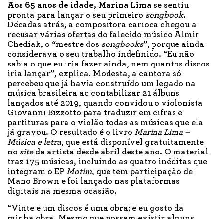
Aos 65 anos de idade, Marina Lima
se sentiu
pronta para lançar o seu primeiro
songbook
.
Décadas atrás, a compositora carioca chegou a
recusar várias ofertas do falecido músico Almir
Chediak, o “mestre dos
songbooks
”, porque ainda
considerava o seu trabalho indefinido. “Eu não
sabia o que eu iria fazer ainda, nem quantos discos
iria lançar”, explica. Modesta, a cantora só
percebeu que já havia construído um legado na
música brasileira ao contabilizar 21 álbuns
lançados até 2019, quando convidou o violonista
Giovanni Bizzotto para traduzir em cifras e
partituras para o violão todas as músicas que ela
já gravou. O resultado é o livro
Marina Lima –
Música e letra
, que está disponível gratuitamente
no
site
da artista desde abril deste ano. O material
traz 175 músicas, incluindo as quatro inéditas que
integram o EP
Motim
, que tem participação de
Mano Brown e foi lançado nas plataformas
digitais na mesma ocasião.
“Vinte e um discos é uma obra; e eu gosto da
minha obra. Mesmo que possam existir alguns