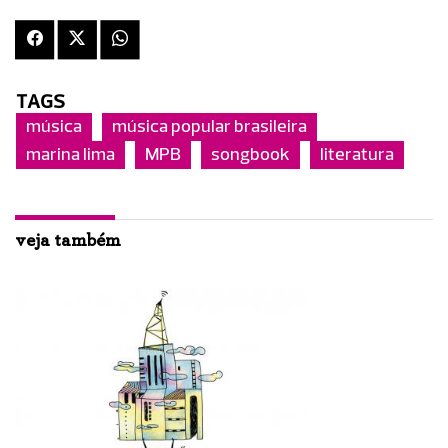
TAGS
música
música popular brasileira
marina lima
MPB
songbook
literatura
veja também