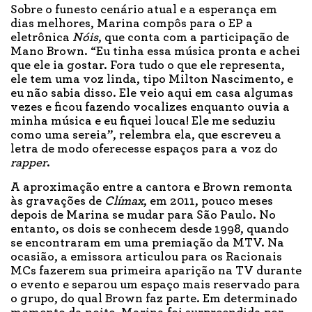
Sobre o funesto cenário atual e a esperança em
dias melhores, Marina compôs para o EP a
eletrônica
Nóis
, que conta com a participação de
Mano Brown. “Eu tinha essa música pronta e achei
que ele ia gostar. Fora tudo o que ele representa,
ele tem uma voz linda, tipo Milton Nascimento, e
eu não sabia disso. Ele veio aqui em casa algumas
vezes e ficou fazendo vocalizes enquanto ouvia a
minha música e eu fiquei louca! Ele me seduziu
como uma sereia”, relembra ela, que escreveu a
letra de modo oferecesse espaços para a voz do
rapper
.
A aproximação entre a cantora e Brown remonta
às gravações de
Clímax
, em 2011, pouco meses
depois de Marina se mudar para São Paulo. No
entanto, os dois se conhecem desde 1998, quando
se encontraram em uma premiação da MTV. Na
ocasião, a emissora articulou para os Racionais
MCs fazerem sua primeira aparição na TV durante
o evento e separou um espaço mais reservado para
o grupo, do qual Brown faz parte. Em determinado