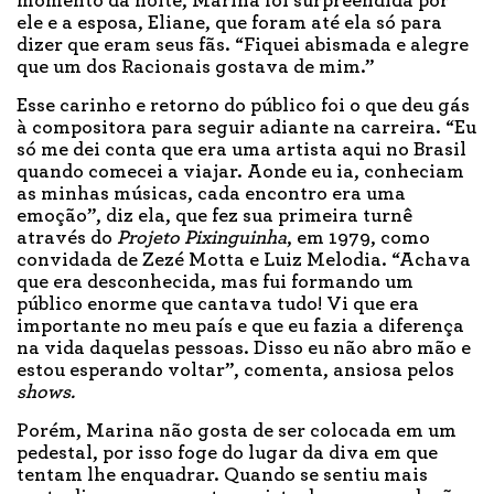
momento da noite, Marina foi surpreendida por
ele e a esposa, Eliane, que foram até ela só para
dizer que eram seus fãs. “Fiquei abismada e alegre
que um dos Racionais gostava de mim.”
Esse carinho e retorno do público foi o que deu gás
à compositora para seguir adiante na carreira. “Eu
só me dei conta que era uma artista aqui no Brasil
quando comecei a viajar. Aonde eu ia, conheciam
as minhas músicas, cada encontro era uma
emoção”, diz ela, que fez sua primeira turnê
através do
Projeto Pixinguinha
, em 1979, como
convidada de Zezé Motta e Luiz Melodia. “Achava
que era desconhecida, mas fui formando um
público enorme que cantava tudo! Vi que era
importante no meu país e que eu fazia a diferença
na vida daquelas pessoas. Disso eu não abro mão e
estou esperando voltar”, comenta, ansiosa pelos
shows.
Porém, Marina não gosta de ser colocada em um
pedestal, por isso foge do lugar da diva em que
tentam lhe enquadrar. Quando se sentiu mais