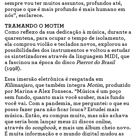
sempre vou ter muitos assuntos, profundos até,
porque o que é mais profundo é mais humano em
nós”, esclarece.
TRAMANDO O MOTIM
Como reflexo da sua dedicação à música, durante a
quarentena, para ocupar o tempo de isolamento,
ela comprou violão e teclados novos, explorou as
possibilidades dos instrumentos e voltou a estudar
os sintetizadores através da linguagem MIDI, que
a fascinou na época do disco
Pierrot do Brasil
(1998).
Essa imersão eletrônica é resgatada em
Kilimanjaro
, que também integra
Motim
, produzido
por Marina e Alex Fonseca. “Música é um poço
sem fundo, quanto mais você souber, mais fundo
você vai. Com a pandemia, me perguntei: o que eu
posso fazer para não ficar louca? Estudei mais
música. Então, eu compus muito, mas não achava
que seria bom lançar meus 21 discos
online
,
através do
songbook
, e mais um álbum cheio novo.
É muita informação e o mundo digital mudou as