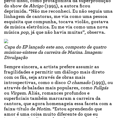
perto disso, como protagonista da superprodução
do show de
Abrigo
(1995), a autora ficou
deprimida. “Não me reconheci. Eu não seguia uma
linhagem de cantoras, me via como uma pessoa
esquisita que compunha, tocava violão, gostava
de música eletrônica. Eu me via como uma nova
música
pop
, já que não havia muitas”, observa.
Capa do EP lançado este ano, composto de quatro
músicas-síntese da carreira de Marina. Imagem:
Divulgação
Sempre sincera, a artista prefere assumir as
fragilidades e permitir um diálogo mais direto
com os fãs, seja através de obras mais
introspectivas, como o disco
O chamado
(1993), ou
através de baladas mais populares, como
Fullgás
ou
Virgem
. Aliás, romances profundos e
superficiais também marcaram a carreira da
cantora, que agora homenageia essa faceta com a
faixa-título de
Motim
. “Estou aprendendo que
amor é uma coisa muito diferente do que eu