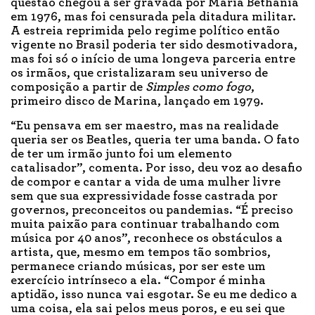
questão chegou a ser gravada por Maria Bethânia
em 1976, mas foi censurada pela ditadura militar.
A estreia reprimida pelo regime político então
vigente no Brasil poderia ter sido desmotivadora,
mas foi só o início de uma longeva parceria entre
os irmãos, que cristalizaram seu universo de
composição a partir de
Simples como fogo
,
primeiro disco de Marina, lançado em 1979.
“Eu pensava em ser maestro, mas na realidade
queria ser os Beatles, queria ter uma banda. O fato
de ter um irmão junto foi um elemento
catalisador”, comenta. Por isso, deu voz ao desafio
de compor e cantar a vida de uma mulher livre
sem que sua expressividade fosse castrada por
governos, preconceitos ou pandemias. “É preciso
muita paixão para continuar trabalhando com
música por 40 anos”, reconhece os obstáculos a
artista, que, mesmo em tempos tão sombrios,
permanece criando músicas, por ser este um
exercício intrínseco a ela. “Compor é minha
aptidão, isso nunca vai esgotar. Se eu me dedico a
uma coisa, ela sai pelos meus poros, e eu sei que