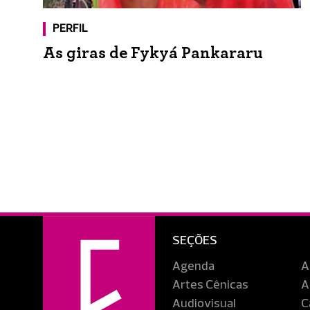
PERFIL
As giras de Fykyá Pankararu
SEÇÕES
Agenda
A
Artes Cênicas
A
Audiovisual
C