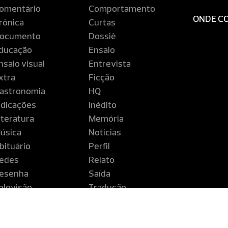
omentário
Comportamento
ONDE C
rônica
Curtas
ocumento
Dossiê
ducação
Ensaio
nsaio visual
Entrevista
xtra
Ficção
astronomia
HQ
ndicações
Inédito
iteratura
Memória
úsica
Notícias
bituário
Perfil
edes
Relato
esenha
Saída
elevisão
Tradução
iagem