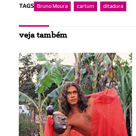
TAGS
Bruno Moura
cartum
ditadura
veja também