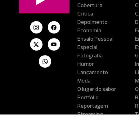
Cobertura
C
Crítica
C
Depoimento
D
Economia
E
Ensaio Pessoal
E
Especial
E
Fotografia
G
Humor
I
Lançamento
L
Moda
M
O lugar do sabor
O
Portfólio
R
Reportagem
R
Streaming
T
Turismo
V