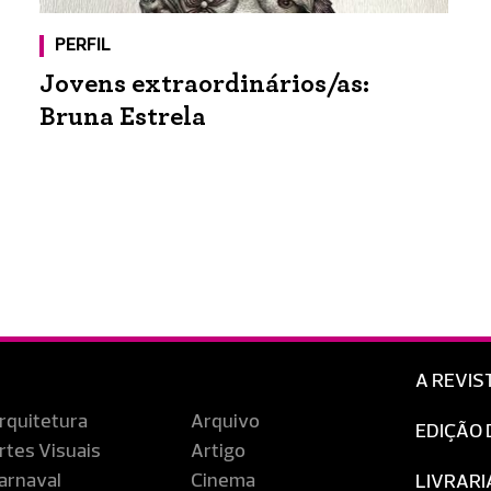
PERFIL
Jovens extraordinários/as:
Bruna Estrela
A REVIS
rquitetura
Arquivo
EDIÇÃO 
rtes Visuais
Artigo
arnaval
Cinema
LIVRARI