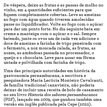
De véspera, deixe as frutas e as passas de molho no
vinho, em 4 quantidades suficientes para que
fiquem completamente cobertas. Leve as ameixas
ao fogo com água quando tiverem amolecidas
passe no liquidificador. Volte ao fogo com o açúcar
para dar um ponto forte. No dia seguinte bata em
creme a manteiga com o açúcar e o sal. Sempre
batendo, junte os ovos um de cada vez adicione o
doce de ameixas a farinha de trigo peneirada com
o fermento, a noz moscada ralada, as frutas, as
nozes, as amêndoas passada no processador, o
queijo e o chocolate. Leve para assar em fôrma
untada e polvilhada com farinha de trigo.
Uma das principais autoridades em história da
gastronomia pernambucana, a escritora e
pesquisadora Maria Lecticia Monteiro Cavalcanti,
de família tradicional canavieira, não poderia
deixar de incluir uma receita de bolo de casamento
no seu livro
Historia dos sabores pernambucanos
(FGF), lançado em 2009, que ganhou também uma
versão em inglês publicada pela Cepe (2022).