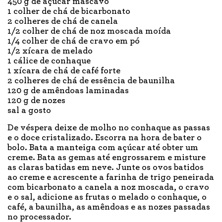
450 g de açúcar mascavo
1 colher de chá de bicarbonato
2 colheres de chá de canela
1/2 colher de chá de noz moscada moída
1/4 colher de chá de cravo em pó
1/2 xícara de melado
1 cálice de conhaque
1 xícara de chá de café forte
2 colheres de chá de essência de baunilha
120 g de amêndoas laminadas
120 g de nozes
sal a gosto
De véspera deixe de molho no conhaque as passas
e o doce cristalizado. Escorra na hora de bater o
bolo. Bata a manteiga com açúcar até obter um
creme. Bata as gemas até engrossarem e misture
as claras batidas em neve. Junte os ovos batidos
ao creme e acrescente a farinha de trigo peneirada
com bicarbonato a canela a noz moscada, o cravo
e o sal, adicione as frutas o melado o conhaque, o
café, a baunilha, as amêndoas e as nozes passadas
no processador.