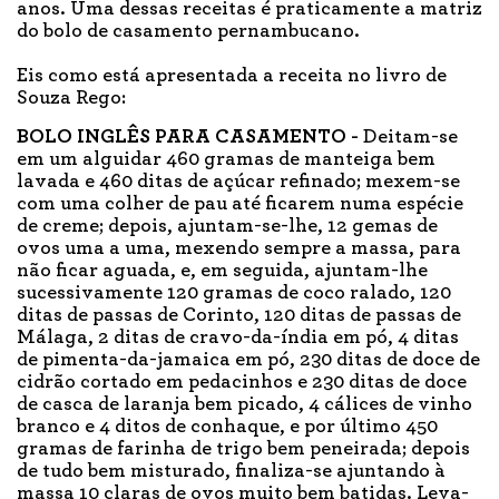
anos. Uma dessas receitas é praticamente a matriz
do bolo de casamento pernambucano.
Eis como está apresentada a receita no livro de
Souza Rego:
BOLO INGLÊS PARA CASAMENTO -
Deitam-se
em um alguidar 460 gramas de manteiga bem
lavada e 460 ditas de açúcar refinado; mexem-se
com uma colher de pau até ficarem numa espécie
de creme; depois, ajuntam-se-lhe, 12 gemas de
ovos uma a uma, mexendo sempre a massa, para
não ficar aguada, e, em seguida, ajuntam-lhe
sucessivamente 120 gramas de coco ralado, 120
ditas de passas de Corinto, 120 ditas de passas de
Málaga, 2 ditas de cravo-da-índia em pó, 4 ditas
de pimenta-da-jamaica em pó, 230 ditas de doce de
cidrão cortado em pedacinhos e 230 ditas de doce
de casca de laranja bem picado, 4 cálices de vinho
branco e 4 ditos de conhaque, e por último 450
gramas de farinha de trigo bem peneirada; depois
de tudo bem misturado, finaliza-se ajuntando à
massa 10 claras de ovos muito bem batidas. Leva-