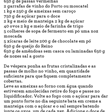
650 g de passas vermelhas
2 garrafas de vinho do Porto ou moscatel
1 kg e 250 g de ameixas sem caroço
750 g de açúcar para o doce
2 kg e meio de manteiga 2 kg de açúcar
40 ovos 2 kg e meio de farinha de trigo
5 colheres de sopa de fermento em pó uma noz
moscada
5 xícaras de leite 200 g de chocolate em pó
650 g de queijo do Reino
650 g de amêndoas sem casca ou laminadas 650 g
de nozes sal a gosto
De véspera ponha as frutas cristalizadas e as
passas de molho no vinho, em quantidade
suficiente para que fiquem completamente
cobertas.
Leve as ameixas ao forno com água quando
estiverem amolecidas retire do fogo e passe no
liquidificador. Volte ao fogo com o açúcar para dar
um ponto forte no dia seguinte bata em creme a
manteiga com o açúcar e o sal sempre batendo
junte os ovos, um de cada vez. Adicione o doce de