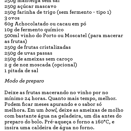
250g manteiga sem sal
250g açúcar mascavo
250g farinha de trigo (sem fermento - tipo 1)
3 ovos
60g Achocolatado ou cacau em pó
10g de fermento químico
500ml vinho do Porto ou Moscatel (para macerar
as frutas)
250g de frutas cristalizadas
250g de uvas passas
250g de ameixas sem caroço
2 g de noz moscada (opcional)
1 pitada de sal
Modo de preparo
Deixe as frutas macerando no vinho por no
mínimo 24 horas. Quanto mais tempo, melhor.
Podem ficar meses apurando e o sabor só
melhora. Em um
bowl
, deixe as ameixas de molho
com bastante água na geladeira, um dia antes do
preparo do bolo. Pré-aqueça o forno a 160°C, e
insira uma caldeira de água no forno.