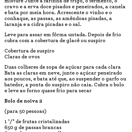
misture Junte a farinha de trigo, o fermento, o
cravo e a erva doce pisados e peneirados, a canela
e bata por meia hora. Acrescente o vinho e o
conhaque, as passas, as amêndoas pisadas, a
laranja e a cidra picadas e o sal.
Leve para assar em fôrma untada. Depois de frio
cubra com a cobertura de glacê ou suspiro
Cobertura de suspiro
Claras de ovos
Duas colheres de sopa de açúcar para cada clara
Bata as claras em neve, junte o açúcar peneirado
aos poucos, e bata até que, ao suspender o garfo ou
batedor, a ponta do suspiro não caia. Cubra o bolo
e leve ao forno quase frio para secar
Bolo de noiva 2
(para 50 pessoas)
1 ¹/² de frutas cristalizadas
650 g de passas brancas