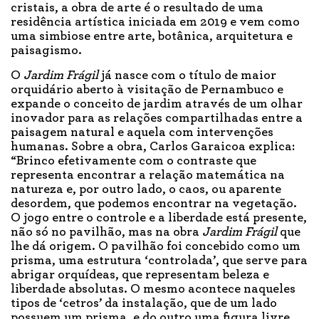
cristais, a obra de arte é o resultado de uma
residência artística iniciada em 2019 e vem como
uma simbiose entre arte, botânica, arquitetura e
paisagismo.
O
Jardim Frágil
já nasce com o título de maior
orquidário aberto à visitação de Pernambuco e
expande o conceito de jardim através de um olhar
inovador para as relações compartilhadas entre a
paisagem natural e aquela com intervenções
humanas. Sobre a obra, Carlos Garaicoa explica:
“Brinco efetivamente com o contraste que
representa encontrar a relação matemática na
natureza e, por outro lado, o caos, ou aparente
desordem, que podemos encontrar na vegetação.
O jogo entre o controle e a liberdade está presente,
não só no pavilhão, mas na obra
Jardim Frágil
que
lhe dá origem. O pavilhão foi concebido como um
prisma, uma estrutura ‘controlada’, que serve para
abrigar orquídeas, que representam beleza e
liberdade absolutas. O mesmo acontece naqueles
tipos de ‘cetros’ da instalação, que de um lado
possuem um prisma, e do outro uma figura livre