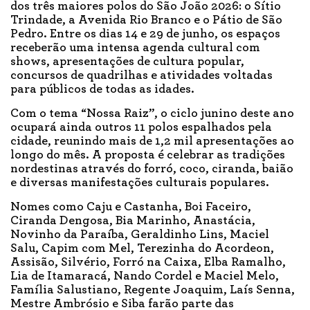
dos três maiores polos do São João 2026: o Sítio
Trindade, a Avenida Rio Branco e o Pátio de São
Pedro. Entre os dias 14 e 29 de junho, os espaços
receberão uma intensa agenda cultural com
shows, apresentações de cultura popular,
concursos de quadrilhas e atividades voltadas
para públicos de todas as idades.
Com o tema “Nossa Raiz”, o ciclo junino deste ano
ocupará ainda outros 11 polos espalhados pela
cidade, reunindo mais de 1,2 mil apresentações ao
longo do mês. A proposta é celebrar as tradições
nordestinas através do forró, coco, ciranda, baião
e diversas manifestações culturais populares.
Nomes como Caju e Castanha, Boi Faceiro,
Ciranda Dengosa, Bia Marinho, Anastácia,
Novinho da Paraíba, Geraldinho Lins, Maciel
Salu, Capim com Mel, Terezinha do Acordeon,
Assisão, Silvério, Forró na Caixa, Elba Ramalho,
Lia de Itamaracá, Nando Cordel e Maciel Melo,
Família Salustiano, Regente Joaquim, Laís Senna,
Mestre Ambrósio e Siba farão parte das