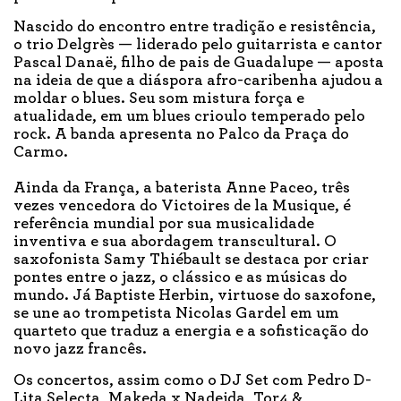
Nascido do encontro entre tradição e resistência,
o trio Delgrès — liderado pelo guitarrista e cantor
Pascal Danaë, filho de pais de Guadalupe — aposta
na ideia de que a diáspora afro-caribenha ajudou a
moldar o blues. Seu som mistura força e
atualidade, em um blues crioulo temperado pelo
rock. A banda apresenta no Palco da Praça do
Carmo.
Ainda da França, a baterista Anne Paceo, três
vezes vencedora do Victoires de la Musique, é
referência mundial por sua musicalidade
inventiva e sua abordagem transcultural. O
saxofonista Samy Thiébault se destaca por criar
pontes entre o jazz, o clássico e as músicas do
mundo. Já Baptiste Herbin, virtuose do saxofone,
se une ao trompetista Nicolas Gardel em um
quarteto que traduz a energia e a sofisticação do
novo jazz francês.
Os concertos, assim como o DJ Set com Pedro D-
Lita Selecta, Makeda x Nadejda, Tor4 &