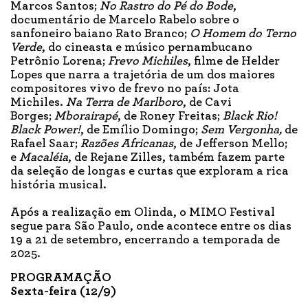
Marcos Santos;
No Rastro do Pé do Bode
,
documentário de Marcelo Rabelo sobre o
sanfoneiro baiano Rato Branco;
O Homem do Terno
Verde
, do cineasta e músico pernambucano
Petrônio Lorena;
Frevo Michiles
, filme de Helder
Lopes que narra a trajetória de um dos maiores
compositores vivo de frevo no país: Jota
Michiles.
Na Terra de Marlboro
, de Cavi
Borges;
Mborairapé
, de Roney Freitas;
Black Rio!
Black Power!
, de Emílio Domingo;
Sem Vergonha,
de
Rafael Saar;
Razões Africanas
, de Jefferson Mello;
e
Macaléia
, de Rejane Zilles, também fazem parte
da seleção de longas e curtas que exploram a rica
história musical.
Após a realização em Olinda, o MIMO Festival
segue para São Paulo, onde acontece entre os dias
19 a 21 de setembro, encerrando a temporada de
2025.
PROGRAMAÇÃO
Sexta-feira (12/9)