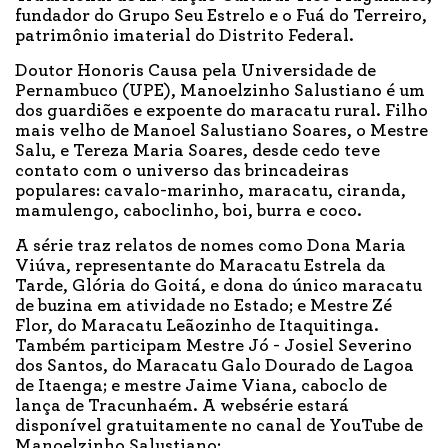
fundador do Grupo Seu Estrelo e o Fuá do Terreiro,
patrimônio imaterial do Distrito Federal.
Doutor Honoris Causa pela Universidade de
Pernambuco (UPE), Manoelzinho Salustiano é um
dos guardiões e expoente do maracatu rural. Filho
mais velho de Manoel Salustiano Soares, o Mestre
Salu, e Tereza Maria Soares, desde cedo teve
contato com o universo das brincadeiras
populares: cavalo-marinho, maracatu, ciranda,
mamulengo, caboclinho, boi, burra e coco.
A série traz relatos de nomes como Dona Maria
Viúva, representante do Maracatu Estrela da
Tarde, Glória do Goitá, e dona do único maracatu
de buzina em atividade no Estado; e Mestre Zé
Flor, do Maracatu Leãozinho de Itaquitinga.
Também participam Mestre Jó - Josiel Severino
dos Santos, do Maracatu Galo Dourado de Lagoa
de Itaenga; e mestre Jaime Viana, caboclo de
lança de Tracunhaém. A websérie estará
disponível gratuitamente no canal de YouTube de
Manoelzinho Salustiano: