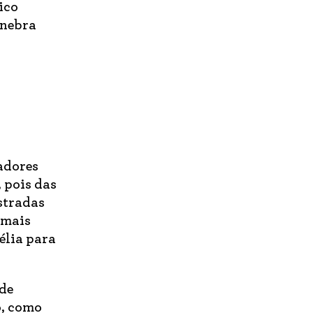
ico
enebra
adores
, pois das
stradas
 mais
élia para
 de
o, como