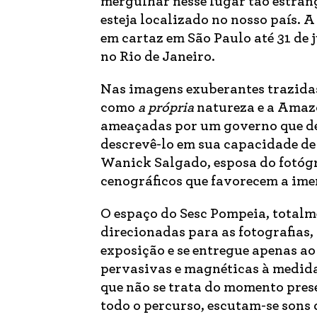
mergulhar nesse lugar tão estrang
esteja localizado no nosso país. A
em cartaz em São Paulo até 31 de
no Rio de Janeiro.
Nas imagens exuberantes trazidas 
como
a própria
natureza e a Amazô
ameaçadas por um governo que des
descrevê-lo em sua capacidade de 
Wanick Salgado, esposa do fotógr
cenográficos que favorecem a imer
O espaço do Sesc Pompeia, totalme
direcionadas para as fotografias,
exposição e se entregue apenas ao
pervasivas e magnéticas à medid
que não se trata do momento pres
todo o percurso, escutam-se sons d