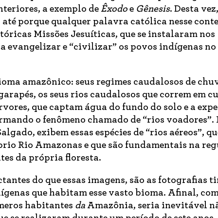
teriores, a exemplo de
Êxodo
e
Gênesis
. Desta vez,
 até porque qualquer palavra católica nesse cont
tóricas Missões Jesuíticas, que se instalaram nos
ra evangelizar e “civilizar” os povos indígenas no
bioma amazônico: seus regimes caudalosos de chuv
arapés, os seus rios caudalosos que correm em c
árvores, que captam água do fundo do solo e a exp
formando o fenômeno chamado de “rios voadores”.
algado, exibem essas espécies de “rios aéreos”, qu
prio Rio Amazonas e que são fundamentais na re
es da própria floresta.
tantes do que essas imagens, são as fotografias t
genas que habitam esse vasto bioma. Afinal, com
meros habitantes
da
Amazônia, seria inevitável n