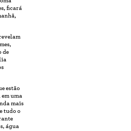
bioma
s, ficará
manhã,
 revelam
mes,
o de
lia
os
ue estão
tá em uma
inda mais
e tudo o
rante
os, água