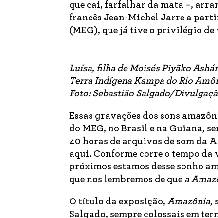
que cai, farfalhar da mata –, ar
francês Jean-Michel Jarre a part
(MEG), que já tive o privilégio de 
Luísa, filha de Moisés Piyãko Ashán
Terra Indígena Kampa do Rio Amône
Foto: Sebastião Salgado/Divulgaç
Essas gravações dos sons amazôni
do MEG, no Brasil e na Guiana, sen
40 horas de arquivos de som da A
aqui. Conforme corre o tempo da v
próximos estamos desse sonho amaz
que nos lembremos de que
a Amazô
O título da exposição,
Amazônia
,
Salgado, sempre colossais em ter