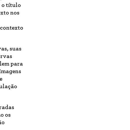
 o título
exto nos
 contexto
as, suas
urvas
elem para
 Imagens
e
gulação
iradas
o os
ão