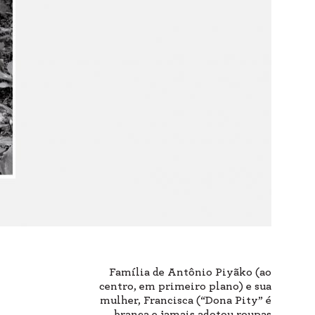
Família de Antônio Piyãko (ao
centro, em primeiro plano) e sua
mulher, Francisca (“Dona Pity” é
branca e jamais adotou roupas