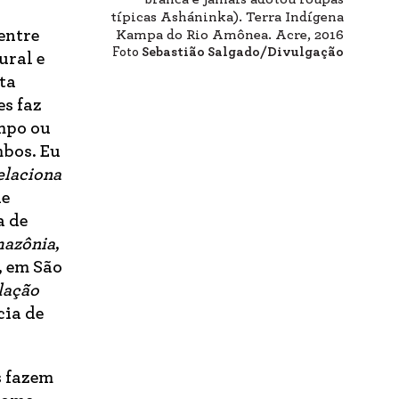
típicas Asháninka). Terra Indígena
 entre
Kampa do Rio Amônea. Acre, 2016
Foto
Sebastião Salgado/Divulgação
ural e
ta
es faz
mpo ou
mbos. Eu
elaciona
de
a de
azônia
,
, em São
elação
cia de
s fazem