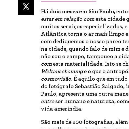
Há dois meses
em São Paulo,
entre
estar em relação com
esta cidade g
muitos serviços especializados, 
Atlântica torna o ar mais limpo e
com dediquemos o nosso parco te
na cidade, quando falo de mim e d
não sou o campo, tampouco a cida
com
esta materialidade. Isto se 
Weltanschauung
e o que o antrop
cosmovisão
. É aquilo que em tudo
do fotógrafo Sebastião Salgado, i
Paulo, apresenta uma outra maneir
entre
ser humano e natureza, como
vida ameríndia.
São mais de 200 fotografias, além 