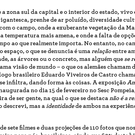
 a zona sul da capital e o interior do estado, vivo
igantesca, prenhe de ar poluído, diversidade cult
e com o campo, onde a exuberante vegetação da Ma
 a temperatura mais amena, e onde a falta de opçõ
mpo ao que realmente importa. No entanto, no ca
o espaço, o que se denuncia é uma
relação
entre a
de, as árvores ou o concreto, mas alguém que
se r
chama visão de mundo – o que os alemães chamam 
ólogo brasileiro Eduardo Viveiros de Castro cham
 se infiltra, dando forma às coisas. A exposição
Am
naugurada no dia 15 de fevereiro no Sesc Pompeia
a de ser gente, na qual o que se destaca
não é a r
 descrevi, mas a
identidade
de ambos na experiên
de sete filmes e duas projeções de 110 fotos que no