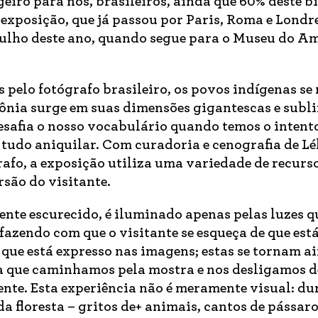
eiro para nós, brasileiros, ainda que 60% deste 
 exposição, que já passou por Paris, Roma e Londre
 julho deste ano, quando segue para o Museu do A
pelo fotógrafo brasileiro, os povos indígenas se
nia surge em suas dimensões gigantescas e subli
afia o nosso vocabulário quando temos o intent
tudo aniquilar. Com curadoria e cenografia de Lé
afo, a exposição utiliza uma variedade de recurs
são do visitante.
nte escurecido, é iluminado apenas pelas luzes q
 fazendo com que o visitante se esqueça de que es
 que está expresso nas imagens; estas se tornam a
a que caminhamos pela mostra e nos desligamos d
ente. Esta experiência não é meramente visual: du
a floresta – gritos de+ animais, cantos de pássar