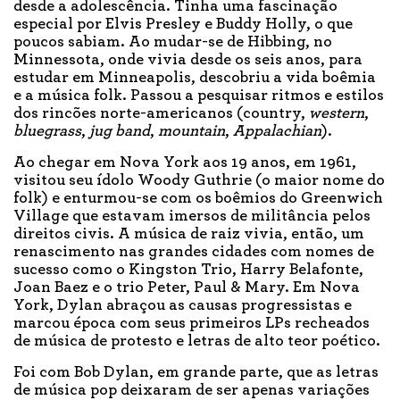
desde a adolescência. Tinha uma fascinação
especial por Elvis Presley e Buddy Holly, o que
poucos sabiam. Ao mudar-se de Hibbing, no
Minnessota, onde vivia desde os seis anos, para
estudar em Minneapolis, descobriu a vida boêmia
e a música folk. Passou a pesquisar ritmos e estilos
dos rincões norte-americanos (country,
western
,
bluegrass
,
jug band
,
mountain
,
Appalachian
).
Ao chegar em Nova York aos 19 anos, em 1961,
visitou seu ídolo Woody Guthrie (o maior nome do
folk) e enturmou-se com os boêmios do Greenwich
Village que estavam imersos de militância pelos
direitos civis. A música de raiz vivia, então, um
renascimento nas grandes cidades com nomes de
sucesso como o Kingston Trio, Harry Belafonte,
Joan Baez e o trio Peter, Paul & Mary. Em Nova
York, Dylan abraçou as causas progressistas e
marcou época com seus primeiros LPs recheados
de música de protesto e letras de alto teor poético.
Foi com Bob Dylan, em grande parte, que as letras
de música pop deixaram de ser apenas variações