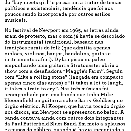
do “boy meets girl” e passaram a tratar de temas
políticos e existenciais, tendência que foi aos
poucos sendo incorporada por outros estilos
musicais.
No festival de Newport em 1965, as letras ainda
eram de protesto, mas o som já havia se descolado
do instrumental tradicional, baseado nas
tradições rurais do folk (que admitia apenas
violões, violinos, banjos, bandolins, gaitas e
instrumentos afins). Dylan pisou no palco
empunhando uma guitarra Stratocaster abriu o
show com a desafiadora “Maggie’s Farm”. Seguiu
com “Like a rolling stone” (lançada em compacto
apenas cinco dias antes) e “It takes a lot to laugh,
it takes a train to cry”. Nas três músicas foi
acompanhado por uma banda que tinha Mike
Blooomfield na guitarra solo e Barry Goldberg no
órgão elétrico. Al Kooper, que havia tocado órgão
nos discos, em Newport se apresentou no baixo. A
banda contava ainda com outros dois integrantes
da Paul Butterfield Blues Band. Em meio a aplausos
e apupos do público, quando já havia incendiado a