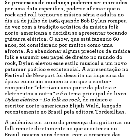
Se processos de mudança
puderem ser marcados
por uma data específica, pode-se afirmar que o
rock and roll tornou-se música séria e adulta no
dia 25 de julho de 1965 quando Bob Dylan rompeu
de vez com a tradição acústica da música folk
norte-americana e decidiu se apresentar tocando
guitarra elétrica. O show, que está fazendo 60
anos, foi considerado por muitos como uma
afronta. Ao abandonar alguns preceitos da música
folk e assumir seu papel de direito no mundo do
rock, Dylan elevou esse estilo musical a um novo
patamar poético e existencial. A apresentação no
Festival de Newport foi descrita na imprensa da
época como um momento em que o cantor-
compositor “eletrizou uma parte da plateia e
eletrocutou a outra” e é o tema principal do livro
Dylan elétrico – Do folk ao rock
, do músico e
escritor norte-americano Elijah Wald, lançado
recentemente no Brasil pela editora Tordesilhas.
A polêmica em torno da presença das guitarras no
folk remete diretamente ao que aconteceu no
Brasil, poucos anos depois, com a presença das