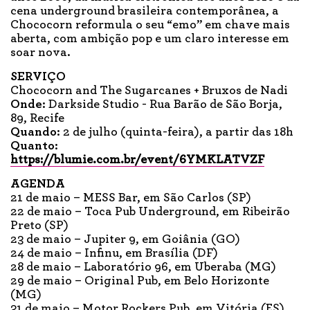
cena underground brasileira contemporânea, a
Chococorn reformula o seu “emo” em chave mais
aberta, com ambição pop e um claro interesse em
soar nova.
SERVIÇO
Chococorn and The Sugarcanes + Bruxos de Nadi
Onde:
Darkside Studio - Rua Barão de São Borja,
89, Recife
Quando:
2 de julho (quinta-feira), a partir das 18h
Quanto:
https://blumie.com.br/event/6YMKLATVZF
AGENDA
21 de maio – MESS Bar, em São Carlos (SP)
22 de maio – Toca Pub Underground, em Ribeirão
Preto (SP)
23 de maio – Jupiter 9, em Goiânia (GO)
24 de maio – Infinu, em Brasília (DF)
28 de maio – Laboratório 96, em Uberaba (MG)
29 de maio – Original Pub, em Belo Horizonte
(MG)
31 de maio – Motor Rockers Pub, em Vitória (ES)