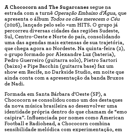
A Chococorn and The Sugarcanes
segue na
estrada com a turnê
Operação Embaixo d’Água
, que
apresenta o álbum
Todos os cães merecem o Céu
(2026), lançado pelo selo +um HITS. O grupo já
percorreu diversas cidades das regiões Sudeste,
Sul, Centro-Oeste e Norte do país, consolidando
uma das agendas mais extensas de sua trajetória,
que chega agora ao Nordeste. Na quinta-feira (2),
o grupo formado por Alexandre Luz (bateria),
Pedro Guerreiro (guitarra solo), Pietro Sartori
(baixo) e Pipe Bacchin (guitarra base) faz um
show em Recife, no Darkside Studio, em noite que
ainda conta com a apresentação da banda Bruxos
de Nadi.
Formada em Santa Bárbara d’Oeste (SP), a
Chococorn se consolidou como um dos destaques
da nova música brasileira ao desenvolver uma
identidade própria dentro do que chamam de “emo
caipira”. Influenciada por nomes como American
Football e Radiohead, a Chococorn combina
sensibilidade melódica com experimentação, em