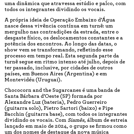
uma dinâmica que atravessa estúdio e palco, com
todos os integrantes dividindo os vocais.
A própria ideia de Operação Embaixo d’Água
nasce dessa vivência contínua em turnê: um
mergulho nas contradições da estrada, entre o
desgaste físico, os deslocamentos constantes e a
potência dos encontros. Ao longo das datas, o
show vem se transformando, refletindo esse
processo em tempo real. Esta segunda parte da
turnê segue em ritmo intenso até julho, depois de
ter passado, inclusive, por cidades de outros
países, em Buenos Aires (Argentina) e em
Montevidéu (Uruguai).
Chococorn and the Sugarcanes é uma banda de
Santa Bárbara d’Oeste (SP) formada por
Alexandre Luz (bateria), Pedro Guerreiro
(guitarra solo), Pietro Sartori (baixo) e Pipe
Bacchin (guitarra base), com todos os integrantes
dividindo os vocais. Com
Siamês
, álbum de estreia
lançado em maio de 2024, o grupo se firmou como
um dos nomes de destaque da nova música