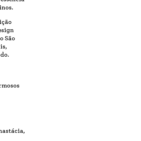
inos.
ição
esign
o São
is,
odo.
armosos
nastácia,