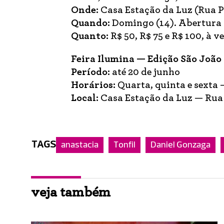
Onde:
Casa Estação da Luz (Rua P
Quando:
Domingo (14). Abertura d
Quanto:
R$ 50, R$ 75 e R$ 100, à 
Feira Ilumina — Edição São João
Período:
até 20 de junho
Horários:
Quarta, quinta e sexta 
Local:
Casa Estação da Luz — Rua 
TAGS
anastacia
Tonfil
Daniel Gonzaga
veja também