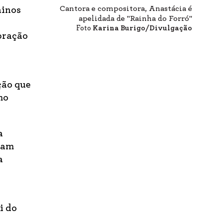
Cantora e compositora, Anastácia é
ninos
apelidada de "Rainha do Forró"
Foto
Karina Burigo/Divulgação
bração
ção que
mo
a
ram
a
i do