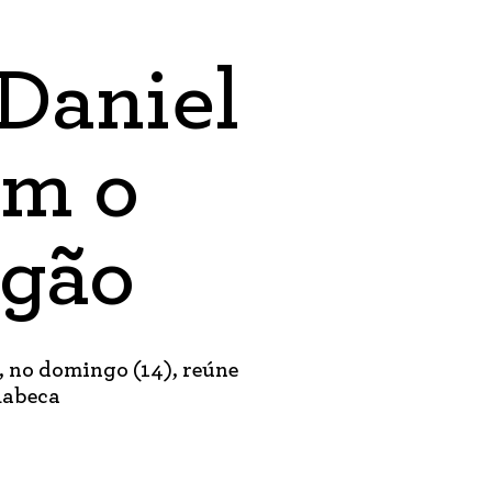
 Daniel
am o
agão
 no domingo (14), reúne
Rabeca