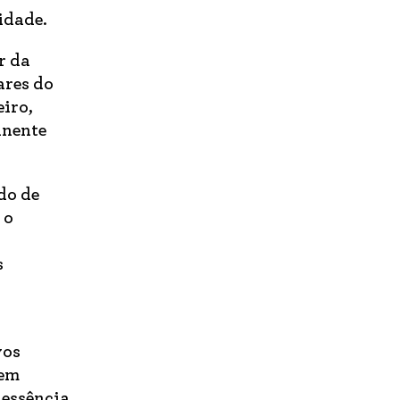
idade.
r da
ares do
eiro,
anente
do de
 o
s
vos
 em
 essência