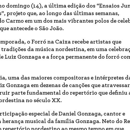
 no domingo (14), a última edição dos “Ensaios Ju
, projeto que, ao longo das últimas semanas,
do Carmo em um dos mais vibrantes polos de cele
que antecede o São João.
mporada, o Forró na Caixa recebe artistas que
e tradições da música nordestina, em uma celebra
de Luiz Gonzaga e a força permanente do forró co
ia, uma das maiores compositoras e intérpretes d
Luiz Gonzaga em dezenas de canções que atravessa
truir parte fundamental do repertório que definiu 
ordestina no século XX.
ticipação especial de Daniel Gonzaga, cantor e
 herança musical da família Gonzaga. Neto do Re
 do repertório nordestino ao mesmo tempo em que