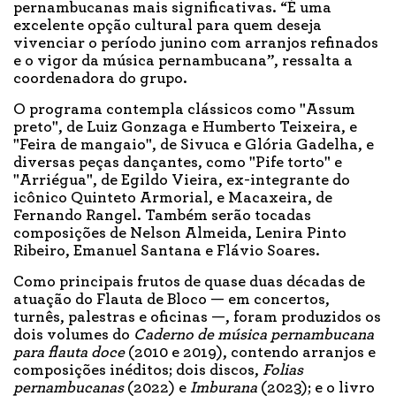
pernambucanas mais significativas. “É uma
excelente opção cultural para quem deseja
vivenciar o período junino com arranjos refinados
e o vigor da música pernambucana”, ressalta a
coordenadora do grupo.
O programa contempla clássicos como "Assum
preto", de Luiz Gonzaga e Humberto Teixeira, e
"Feira de mangaio", de Sivuca e Glória Gadelha, e
diversas peças dançantes, como "Pife torto" e
"Arriégua", de Egildo Vieira, ex-integrante do
icônico Quinteto Armorial, e Macaxeira, de
Fernando Rangel. Também serão tocadas
composições de Nelson Almeida, Lenira Pinto
Ribeiro, Emanuel Santana e Flávio Soares.
Como principais frutos de quase duas décadas de
atuação do Flauta de Bloco — em concertos,
turnês, palestras e oficinas —, foram produzidos os
dois volumes do
Caderno de música pernambucana
para flauta doce
(2010 e 2019), contendo arranjos e
composições inéditos; dois discos,
Folias
pernambucanas
(2022) e
Imburana
(2023); e o livro