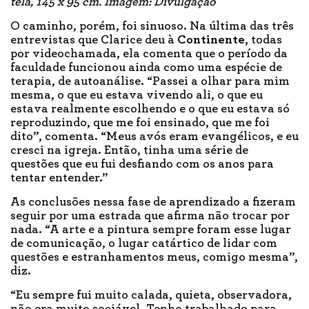
tela, 145 x 95 cm. Imagem: Divulgação
O caminho, porém, foi sinuoso. Na última das três
entrevistas que Clarice deu à
Continente
, todas
por videochamada, ela comenta que o período da
faculdade funcionou ainda como uma espécie de
terapia, de autoanálise. “Passei a olhar para mim
mesma, o que eu estava vivendo ali, o que eu
estava realmente escolhendo e o que eu estava só
reproduzindo, que me foi ensinado, que me foi
dito”, comenta. “Meus avós eram evangélicos, e eu
cresci na igreja. Então, tinha uma série de
questões que eu fui desfiando com os anos para
tentar entender.”
As conclusões nessa fase de aprendizado a fizeram
seguir por uma estrada que afirma não trocar por
nada. “A arte e a pintura sempre foram esse lugar
de comunicação, o lugar catártico de lidar com
questões e estranhamentos meus, comigo mesma”,
diz.
“Eu sempre fui muito calada, quieta, observadora,
não era muito sociável. Tenho trabalhado para