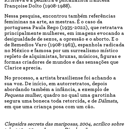
Kristeva e a pediatra e psicanalista francesa
Françoise Dolto (1908-1988).
Nessa pesquisa, encontrou também referências
femininas na arte, as mestras. É o caso da
portuguesa Paula Rego (1935-2022), que retratava
principalmente mulheres, em imagens evocando a
desigualdade de sexos, a opressão e o aborto. E o
de Remedios Varo (1908-1963), espanhola radicada
no México e famosa por um surrealismo místico
repleto de alquimistas, bruxas, músicos, figuras e
formas criadores de mundos e das sensações que
Clarice aprecia.
No processo, a artista brasiliense foi achando a
sua voz. De início, em autorretratos, depois
abordando também a infância, a exemplo de
Pequena mulher
, quadro no qual uma garotinha
segura uma boneca toda retorcida, e de
Dálmata
,
em que uma criança posa com um cão.
Clepsidra secreta das mariposas, 2004, acrílico sobre