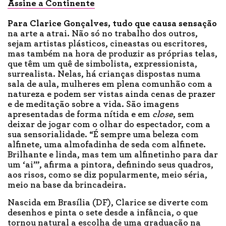
Assine a Continente
Para Clarice Gonçalves,
tudo que causa sensação
na arte a atrai. Não só no trabalho dos outros,
sejam artistas plásticos, cineastas ou escritores,
mas também na hora de produzir as próprias telas,
que têm um quê de simbolista, expressionista,
surrealista. Nelas, há crianças dispostas numa
sala de aula, mulheres em plena comunhão com a
natureza e podem ser vistas ainda cenas de prazer
e de meditação sobre a vida. São imagens
apresentadas de forma nítida e em
close
, sem
deixar de jogar com o olhar do espectador, com a
sua sensorialidade. “É sempre uma beleza com
alfinete, uma almofadinha de seda com alfinete.
Brilhante e linda, mas tem um alfinetinho para dar
um ‘ai’”, afirma a pintora, definindo seus quadros,
aos risos, como se diz popularmente, meio séria,
meio na base da brincadeira.
Nascida em Brasília (DF), Clarice se diverte com
desenhos e pinta o sete desde a infância, o que
tornou natural a escolha de uma graduação na