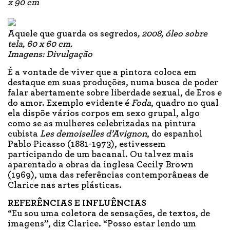
x 90 cm
Aquele que guarda os segredos
, 2008, óleo sobre
tela, 60 x 60 cm.
Imagens: Divulgação
É a vontade de viver que a pintora coloca em
destaque em suas produções, numa busca de poder
falar abertamente sobre liberdade sexual, de Eros e
do amor. Exemplo evidente é
Foda
, quadro no qual
ela dispõe vários corpos em sexo grupal, algo
como se as mulheres celebrizadas na pintura
cubista
Les demoiselles d’Avignon
, do espanhol
Pablo Picasso (1881-1973), estivessem
participando de um bacanal. Ou talvez mais
aparentado a obras da inglesa Cecily Brown
(1969), uma das referências contemporâneas de
Clarice nas artes plásticas.
REFERÊNCIAS E INFLUÊNCIAS
“Eu sou uma coletora de sensações, de textos, de
imagens”, diz Clarice. “Posso estar lendo um