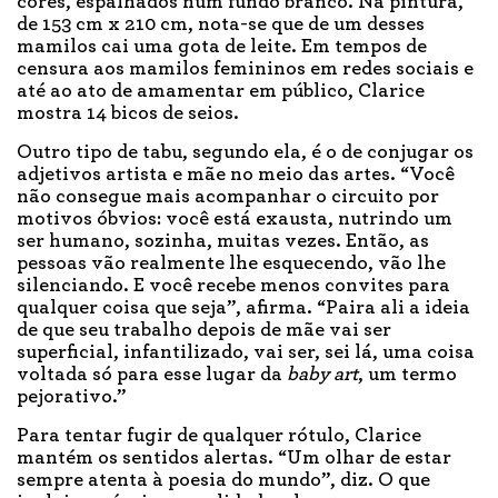
cores, espalhados num fundo branco. Na pintura,
de 153 cm x 210 cm, nota-se que de um desses
mamilos cai uma gota de leite. Em tempos de
censura aos mamilos femininos em redes sociais e
até ao ato de amamentar em público, Clarice
mostra 14 bicos de seios.
Outro tipo de tabu, segundo ela, é o de conjugar os
adjetivos artista e mãe no meio das artes. “Você
não consegue mais acompanhar o circuito por
motivos óbvios: você está exausta, nutrindo um
ser humano, sozinha, muitas vezes. Então, as
pessoas vão realmente lhe esquecendo, vão lhe
silenciando. E você recebe menos convites para
qualquer coisa que seja”, afirma. “Paira ali a ideia
de que seu trabalho depois de mãe vai ser
superficial, infantilizado, vai ser, sei lá, uma coisa
voltada só para esse lugar da
baby art
, um termo
pejorativo.”
Para tentar fugir de qualquer rótulo, Clarice
mantém os sentidos alertas. “Um olhar de estar
sempre atenta à poesia do mundo”, diz. O que