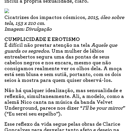
inclui a própria sexualidade, claro.
Cicatrizes dos impactos cósmicos
, 2015, óleo sobre
tela, 153 x 210 cm.
Imagem: Divulgação
CUMPLICIDADE E EROTISMO
É difícil não prestar atenção na tela
Aquele que
guarda os segredos
. Uma mulher de lábios
entreabertos segura uma das pontas de seus
cabelos negros e nos encara, mesmo que não
consigamos realmente ver os olhos dela. A moça
está sem blusa e sem sutiã, portanto, com os dois
seios à mostra para quem quiser observá-los.
Não há qualquer idealização, mas sensualidade e
reflexão, simultaneamente. Ali, a modelo, como a
alemã Nico canta na música da banda Velvet
Underground, parece nos dizer “
I’ll be your mirror
”
(“Eu serei seu espelho”).
Esse reflexo da vida segue pelas obras de Clarice
Gonçalves para desvelar tanto afeto e desejo na