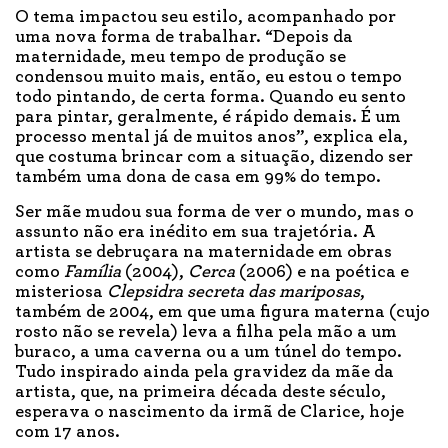
O tema impactou seu estilo, acompanhado por
uma nova forma de trabalhar. “Depois da
maternidade, meu tempo de produção se
condensou muito mais, então, eu estou o tempo
todo pintando, de certa forma. Quando eu sento
para pintar, geralmente, é rápido demais. É um
processo mental já de muitos anos”, explica ela,
que costuma brincar com a situação, dizendo ser
também uma dona de casa em 99% do tempo.
Ser mãe mudou sua forma de ver o mundo, mas o
assunto não era inédito em sua trajetória. A
artista se debruçara na maternidade em obras
como
Família
(2004),
Cerca
(2006) e na poética e
misteriosa
Clepsidra secreta das mariposas
,
também de 2004, em que uma figura materna (cujo
rosto não se revela) leva a filha pela mão a um
buraco, a uma caverna ou a um túnel do tempo.
Tudo inspirado ainda pela gravidez da mãe da
artista, que, na primeira década deste século,
esperava o nascimento da irmã de Clarice, hoje
com 17 anos.