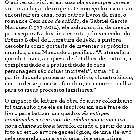
O universal visível em suas obras sempre parece
voltar ao lugar de origem. O começo foi assim: ao
encontrar em casa, com outros livros da mãe, o
romance
Cem anos de solidão
, de Gabriel García
Márquez (1927-2014), ela achou um fio da meada
para seguir. Na história escrita pelo vencedor do
Prêmio Nobel de Literatura de 1982, a pintora
descobriu como gostaria de inventar os próprios
mundos, a sua Macondo específica. “A atmosfera
que ele trazia, a riqueza de detalhes, de textura, a
complexidade e a profundidade de cada
personagem são coisas incríveis”, situa. “E a
partir daquele processo repetitivo, claustrofóbico,
dentro desse processo familiar, eu comecei a olhar
para os meus processos familiares.”
O impacto da leitura da obra do autor colombiano
foi tamanho que ela se inspirou em uma frase do
livro para batizar um quadro.
As estirpes
condenadas a cem anos de solidão não terão uma
nova chance sobre a terra
foi criado a partir de uma
foto ao estilo árvore genealógica, de uma tia-avó
dela posando com a avó, uma tia e uma prima