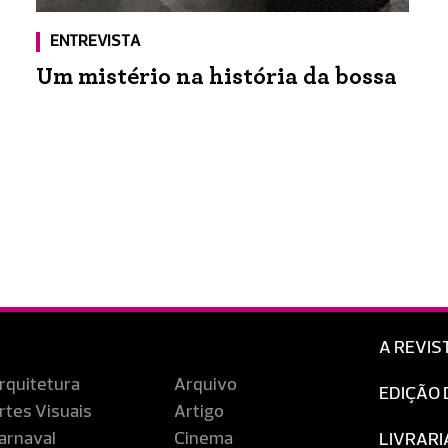
ENTREVISTA
Um mistério na história da bossa
A REVIS
rquitetura
Arquivo
EDIÇÃO 
rtes Visuais
Artigo
arnaval
Cinema
LIVRARI