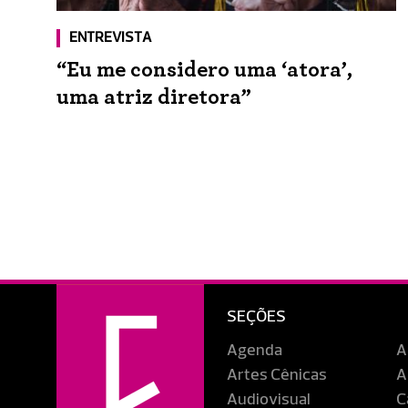
ENTREVISTA
“Eu me considero uma ‘atora’,
uma atriz diretora”
SEÇÕES
Agenda
A
Artes Cênicas
A
Audiovisual
C