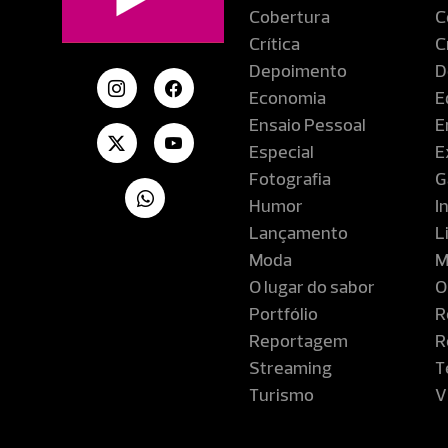
Cobertura
C
Crítica
C
Depoimento
D
Economia
E
Ensaio Pessoal
E
Especial
E
Fotografia
G
Humor
I
Lançamento
L
Moda
M
O lugar do sabor
O
Portfólio
R
Reportagem
R
Streaming
T
Turismo
V