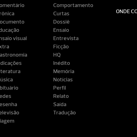
omentário
Comportamento
ONDE C
rônica
Curtas
ocumento
Dossiê
ducação
Ensaio
nsaio visual
Entrevista
xtra
Ficção
astronomia
HQ
ndicações
Inédito
iteratura
Memória
úsica
Notícias
bituário
Perfil
edes
Relato
esenha
Saída
elevisão
Tradução
iagem