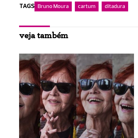
TAGS
Bruno Moura
cartum
ditadura
veja também