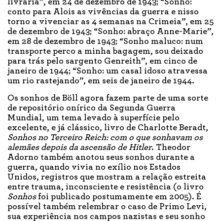
livraria”, em 24 de dezembro de 1943; “Sonho:
conto para Alois as vivências da guerra e nisso
torno a vivenciar as 4 semanas na Crimeia”, em 25
de dezembro de 1943; “Sonho: abraço Anne-Marie”,
em 28 de dezembro de 1943; “Sonho maluco: num
transporte perco a minha bagagem, sou deixado
para trás pelo sargento Genreith”, em cinco de
janeiro de 1944; “Sonho: um casal idoso atravessa
um rio rastejando”, em seis de janeiro de 1944.
Os sonhos de Böll agora fazem parte de uma sorte
de repositório onírico da Segunda Guerra
Mundial, um tema levado à superfície pelo
excelente, e já clássico, livro de Charlotte Beradt,
Sonhos no Terceiro Reich: com o que sonhavam os
alemães depois da ascensão de Hitler
. Theodor
Adorno também anotou seus sonhos durante a
guerra, quando vivia no exílio nos Estados
Unidos, registros que mostram a relação estreita
entre trauma, inconsciente e resistência (o livro
Sonhos
foi publicado postumamente em 2005). É
possível também relembrar o caso de Primo Levi,
sua experiência nos campos nazistas e seu sonho