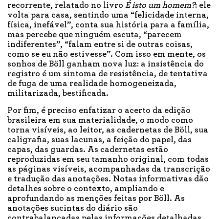
recorrente, relatado no livro
É isto um homem?
: ele
volta para casa, sentindo uma “felicidade interna,
física, inefável”, conta sua história para a família,
mas percebe que ninguém escuta, “parecem
indiferentes”, “falam entre si de outras coisas,
como se eu não estivesse”. Com isso em mente, os
sonhos de Böll ganham nova luz: a insistência do
registro é um sintoma de resistência, de tentativa
de fuga de uma realidade homogeneizada,
militarizada, bestificada.
Por fim, é preciso enfatizar o acerto da edição
brasileira em sua materialidade, o modo como
torna visíveis, ao leitor, as cadernetas de Böll, sua
caligrafia, suas lacunas, a feição do papel, das
capas, das guardas. As cadernetas estão
reproduzidas em seu tamanho original, com todas
as páginas visíveis, acompanhadas da transcrição
e tradução das anotações. Notas informativas dão
detalhes sobre o contexto, ampliando e
aprofundando as menções feitas por Böll. As
anotações sucintas do diário são
contrabalançadas pelas informações detalhadas