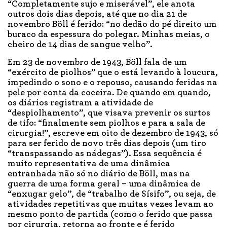
“Completamente sujo e miserável”, ele anota
outros dois dias depois, até que no dia 21 de
novembro Böll é ferido: “no dedão do pé direito um
buraco da espessura do polegar. Minhas meias, o
cheiro de 14 dias de sangue velho”.
Em 23 de novembro de 1943, Böll fala de um
“exército de piolhos” que o está levando à loucura,
impedindo o sono e o repouso, causando feridas na
pele por conta da coceira. De quando em quando,
os diários registram a atividade de
“despiolhamento”, que visava prevenir os surtos
de tifo: “finalmente sem piolhos e para a sala de
cirurgia!”, escreve em oito de dezembro de 1943, só
para ser ferido de novo três dias depois (um tiro
“transpassando as nádegas”). Essa sequência é
muito representativa de uma dinâmica
entranhada não só no diário de Böll, mas na
guerra de uma forma geral – uma dinâmica de
“enxugar gelo”, de “trabalho de Sísifo”, ou seja, de
atividades repetitivas que muitas vezes levam ao
mesmo ponto de partida (como o ferido que passa
por cirurgia, retorna ao fronte e é ferido