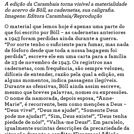
A edição da Carambaia torna visível a materialidade
do acervo de Böll, as cadernetas, sua caligrafia.
Imagens: Editora Carambaia/Reprodução
O material que lemos hoje é apenas uma parte do
que foi escrito por Böll – as cadernetas anteriores
a 1943 foram perdidas ainda durante a guerra.
“Por sorte tenho o suficiente para fumar, mas nada
de fósforo desde que toda a nossa bagagem foi
perdida”, escreve ele em uma carta para a família
de 23 de novembro de 1943. Os registros nas
cadernetas, com frequência, são sempre velozes,
difíceis de entender, razão pela qual a edição, em
alguns momentos, indica passagens ilegíveis.
Durante as ofensivas, Böll ainda assim escreve,
mesmo que breves palavras, nomes ou expressões.
O nome da namorada, depois esposa, “Anne-
Marie”, é recorrente, bem como menções a Deus –
“Deus vive!”, “Deus me ajude!”, “Somente Deus
pode me ajudar!”, “Sim, Deus existe!”, “Deus tenha
piedade de nós!”, “Valha-me Deus!”. Em paralelo,
igualmente sucintas descrições da precariedade da