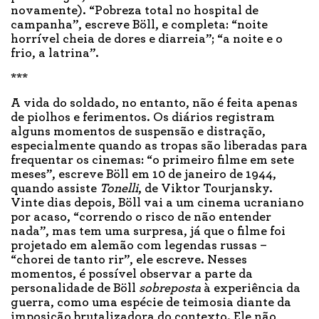
novamente). “Pobreza total no hospital de
campanha”, escreve Böll, e completa: “noite
horrível cheia de dores e diarreia”; “a noite e o
frio, a latrina”.
***
A vida do soldado, no entanto, não é feita apenas
de piolhos e ferimentos. Os diários registram
alguns momentos de suspensão e distração,
especialmente quando as tropas são liberadas para
frequentar os cinemas: “o primeiro filme em sete
meses”, escreve Böll em 10 de janeiro de 1944,
quando assiste
Tonelli
, de Viktor Tourjansky.
Vinte dias depois, Böll vai a um cinema ucraniano
por acaso, “correndo o risco de não entender
nada”, mas tem uma surpresa, já que o filme foi
projetado em alemão com legendas russas –
“chorei de tanto rir”, ele escreve. Nesses
momentos, é possível observar a parte da
personalidade de Böll
sobreposta
à experiência da
guerra, como uma espécie de teimosia diante da
imposição brutalizadora do contexto. Ele não