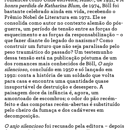
romances como
Onde estiveste, Adão?
, de 1951, e
A
honra perdida de Katharina Blum
, de 1974, Böll foi
bastante celebrado ainda em vida, recebendo o
Prêmio Nobel de Literatura em 1972. Ele se
consolida como autor no contexto alemão do pós-
guerra, um período de tensão entre as forças do
esquecimento e as forças da responsabilização – o
que fazer diante do legado do nazismo? Como
construir um futuro que não seja paralisado pelo
peso traumático do passado? Um testemunho
dessa tensão está na publicação póstuma de um
dos romances mais conhecidos de Böll,
O anjo
silencioso
, concluído em 1950 e só lançado em
1992: conta a história de um soldado que volta
para casa e encontra uma quantidade quase
insuportável de destruição e desespero. A
paisagem doce da infância é, agora, um
amontoado de escombros; o odor do pão recém-
feito e das compotas recém-abertas é substituído
pelo cheiro da fumaça e dos cadáveres em
decomposição.
O anjo silencioso
foi recusado pela editora – depois