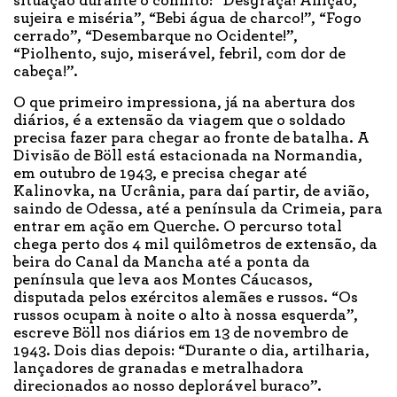
situação durante o conflito: “Desgraça! Aflição,
sujeira e miséria”, “Bebi água de charco!”, “Fogo
cerrado”, “Desembarque no Ocidente!”,
“Piolhento, sujo, miserável, febril, com dor de
cabeça!”.
O que primeiro impressiona, já na abertura dos
diários, é a extensão da viagem que o soldado
precisa fazer para chegar ao fronte de batalha. A
Divisão de Böll está estacionada na Normandia,
em outubro de 1943, e precisa chegar até
Kalinovka, na Ucrânia, para daí partir, de avião,
saindo de Odessa, até a península da Crimeia, para
entrar em ação em Querche. O percurso total
chega perto dos 4 mil quilômetros de extensão, da
beira do Canal da Mancha até a ponta da
península que leva aos Montes Cáucasos,
disputada pelos exércitos alemães e russos. “Os
russos ocupam à noite o alto à nossa esquerda”,
escreve Böll nos diários em 13 de novembro de
1943. Dois dias depois: “Durante o dia, artilharia,
lançadores de granadas e metralhadora
direcionados ao nosso deplorável buraco”.