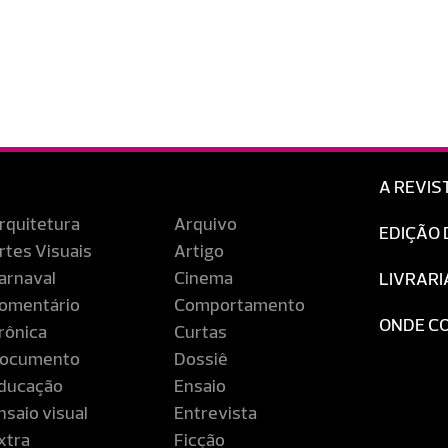
A REVIS
rquitetura
Arquivo
EDIÇÃO 
rtes Visuais
Artigo
arnaval
Cinema
LIVRARI
omentário
Comportamento
ONDE C
rônica
Curtas
ocumento
Dossiê
ducação
Ensaio
nsaio visual
Entrevista
xtra
Ficção