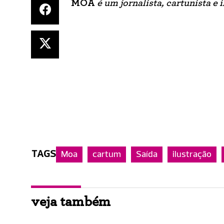
MOA
é um jornalista, cartunista e i
TAGS
Moa
cartum
Saída
ilustração
veja também