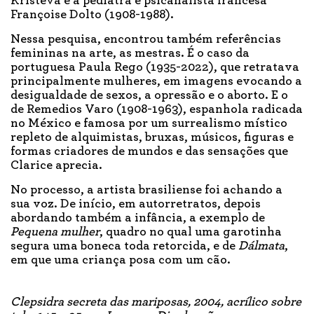
Kristeva e a pediatra e psicanalista francesa
Françoise Dolto (1908-1988).
Nessa pesquisa, encontrou também referências
femininas na arte, as mestras. É o caso da
portuguesa Paula Rego (1935-2022), que retratava
principalmente mulheres, em imagens evocando a
desigualdade de sexos, a opressão e o aborto. E o
de Remedios Varo (1908-1963), espanhola radicada
no México e famosa por um surrealismo místico
repleto de alquimistas, bruxas, músicos, figuras e
formas criadores de mundos e das sensações que
Clarice aprecia.
No processo, a artista brasiliense foi achando a
sua voz. De início, em autorretratos, depois
abordando também a infância, a exemplo de
Pequena mulher
, quadro no qual uma garotinha
segura uma boneca toda retorcida, e de
Dálmata
,
em que uma criança posa com um cão.
Clepsidra secreta das mariposas, 2004, acrílico sobre