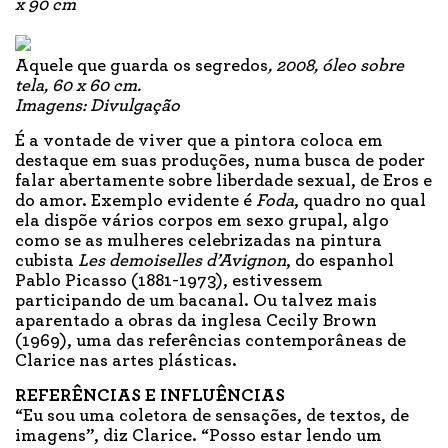
x 90 cm
Aquele que guarda os segredos
, 2008, óleo sobre
tela, 60 x 60 cm.
Imagens: Divulgação
É a vontade de viver que a pintora coloca em
destaque em suas produções, numa busca de poder
falar abertamente sobre liberdade sexual, de Eros e
do amor. Exemplo evidente é
Foda
, quadro no qual
ela dispõe vários corpos em sexo grupal, algo
como se as mulheres celebrizadas na pintura
cubista
Les demoiselles d’Avignon
, do espanhol
Pablo Picasso (1881-1973), estivessem
participando de um bacanal. Ou talvez mais
aparentado a obras da inglesa Cecily Brown
(1969), uma das referências contemporâneas de
Clarice nas artes plásticas.
REFERÊNCIAS E INFLUÊNCIAS
“Eu sou uma coletora de sensações, de textos, de
imagens”, diz Clarice. “Posso estar lendo um