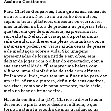
Assine a Continente
Para Clarice Gonçalves,
tudo que causa sensação
na arte a atrai. Não só no trabalho dos outros,
sejam artistas plásticos, cineastas ou escritores,
mas também na hora de produzir as próprias telas,
que têm um quê de simbolista, expressionista,
surrealista. Nelas, há crianças dispostas numa
sala de aula, mulheres em plena comunhão com a
natureza e podem ser vistas ainda cenas de prazer
e de meditação sobre a vida. São imagens
apresentadas de forma nítida e em
close
, sem
deixar de jogar com o olhar do espectador, com a
sua sensorialidade. “É sempre uma beleza com
alfinete, uma almofadinha de seda com alfinete.
Brilhante e linda, mas tem um alfinetinho para dar
um ‘ai’”, afirma a pintora, definindo seus quadros,
aos risos, como se diz popularmente, meio séria,
meio na base da brincadeira.
Nascida em Brasília (DF), Clarice se diverte com
desenhos e pinta o sete desde a infância, o que
tornou natural a escolha de uma graduação na