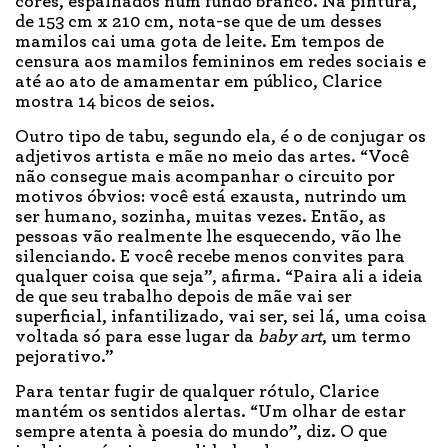
cores, espalhados num fundo branco. Na pintura,
de 153 cm x 210 cm, nota-se que de um desses
mamilos cai uma gota de leite. Em tempos de
censura aos mamilos femininos em redes sociais e
até ao ato de amamentar em público, Clarice
mostra 14 bicos de seios.
Outro tipo de tabu, segundo ela, é o de conjugar os
adjetivos artista e mãe no meio das artes. “Você
não consegue mais acompanhar o circuito por
motivos óbvios: você está exausta, nutrindo um
ser humano, sozinha, muitas vezes. Então, as
pessoas vão realmente lhe esquecendo, vão lhe
silenciando. E você recebe menos convites para
qualquer coisa que seja”, afirma. “Paira ali a ideia
de que seu trabalho depois de mãe vai ser
superficial, infantilizado, vai ser, sei lá, uma coisa
voltada só para esse lugar da
baby art
, um termo
pejorativo.”
Para tentar fugir de qualquer rótulo, Clarice
mantém os sentidos alertas. “Um olhar de estar
sempre atenta à poesia do mundo”, diz. O que