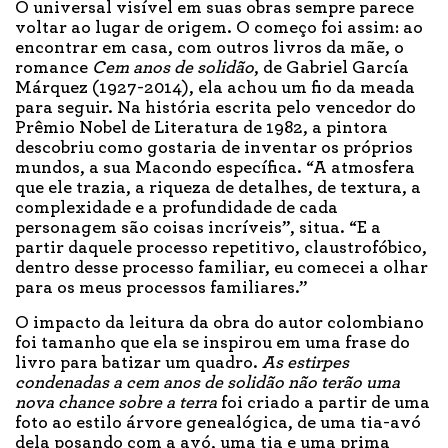
O universal visível em suas obras sempre parece
voltar ao lugar de origem. O começo foi assim: ao
encontrar em casa, com outros livros da mãe, o
romance
Cem anos de solidão
, de Gabriel García
Márquez (1927-2014), ela achou um fio da meada
para seguir. Na história escrita pelo vencedor do
Prêmio Nobel de Literatura de 1982, a pintora
descobriu como gostaria de inventar os próprios
mundos, a sua Macondo específica. “A atmosfera
que ele trazia, a riqueza de detalhes, de textura, a
complexidade e a profundidade de cada
personagem são coisas incríveis”, situa. “E a
partir daquele processo repetitivo, claustrofóbico,
dentro desse processo familiar, eu comecei a olhar
para os meus processos familiares.”
O impacto da leitura da obra do autor colombiano
foi tamanho que ela se inspirou em uma frase do
livro para batizar um quadro.
As estirpes
condenadas a cem anos de solidão não terão uma
nova chance sobre a terra
foi criado a partir de uma
foto ao estilo árvore genealógica, de uma tia-avó
dela posando com a avó, uma tia e uma prima