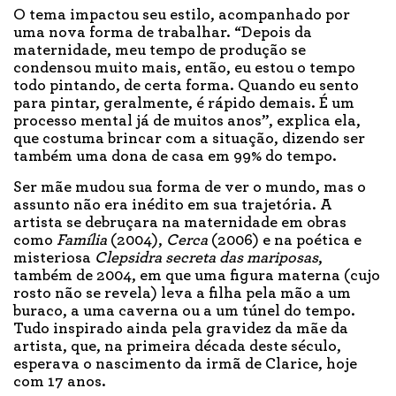
O tema impactou seu estilo, acompanhado por
uma nova forma de trabalhar. “Depois da
maternidade, meu tempo de produção se
condensou muito mais, então, eu estou o tempo
todo pintando, de certa forma. Quando eu sento
para pintar, geralmente, é rápido demais. É um
processo mental já de muitos anos”, explica ela,
que costuma brincar com a situação, dizendo ser
também uma dona de casa em 99% do tempo.
Ser mãe mudou sua forma de ver o mundo, mas o
assunto não era inédito em sua trajetória. A
artista se debruçara na maternidade em obras
como
Família
(2004),
Cerca
(2006) e na poética e
misteriosa
Clepsidra secreta das mariposas
,
também de 2004, em que uma figura materna (cujo
rosto não se revela) leva a filha pela mão a um
buraco, a uma caverna ou a um túnel do tempo.
Tudo inspirado ainda pela gravidez da mãe da
artista, que, na primeira década deste século,
esperava o nascimento da irmã de Clarice, hoje
com 17 anos.