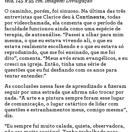
tela, 145 x 95 cm. Imagem: Divulgação
O caminho, porém, foi sinuoso. Na última das três
entrevistas que Clarice deu à
Continente
, todas
por videochamada, ela comenta que o período da
faculdade funcionou ainda como uma espécie de
terapia, de autoanálise. “Passei a olhar para mim
mesma, o que eu estava vivendo ali, o que eu
estava realmente escolhendo e o que eu estava só
reproduzindo, que me foi ensinado, que me foi
dito”, comenta. “Meus avós eram evangélicos, e eu
cresci na igreja. Então, tinha uma série de
questões que eu fui desfiando com os anos para
tentar entender.”
As conclusões nessa fase de aprendizado a fizeram
seguir por uma estrada que afirma não trocar por
nada. “A arte e a pintura sempre foram esse lugar
de comunicação, o lugar catártico de lidar com
questões e estranhamentos meus, comigo mesma”,
diz.
“Eu sempre fui muito calada, quieta, observadora,
não era muito sociável. Tenho trabalhado para