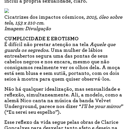
inclui a própria sexualidade, claro.
Cicatrizes dos impactos cósmicos
, 2015, óleo sobre
tela, 153 x 210 cm.
Imagem: Divulgação
CUMPLICIDADE E EROTISMO
É difícil não prestar atenção na tela
Aquele que
guarda os segredos
. Uma mulher de lábios
entreabertos segura uma das pontas de seus
cabelos negros e nos encara, mesmo que não
consigamos realmente ver os olhos dela. A moça
está sem blusa e sem sutiã, portanto, com os dois
seios à mostra para quem quiser observá-los.
Não há qualquer idealização, mas sensualidade e
reflexão, simultaneamente. Ali, a modelo, como a
alemã Nico canta na música da banda Velvet
Underground, parece nos dizer “
I’ll be your mirror
”
(“Eu serei seu espelho”).
Esse reflexo da vida segue pelas obras de Clarice
Gonçalves para desvelar tanto afeto e desejo na