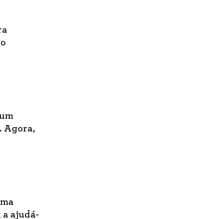
ra
ão
 um
s. Agora,
uma
 a ajudá-