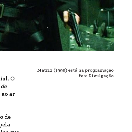
Matrix (1999) está na programação
Foto
Divulgação
ial. O
 de
 ao ar
o de
pela