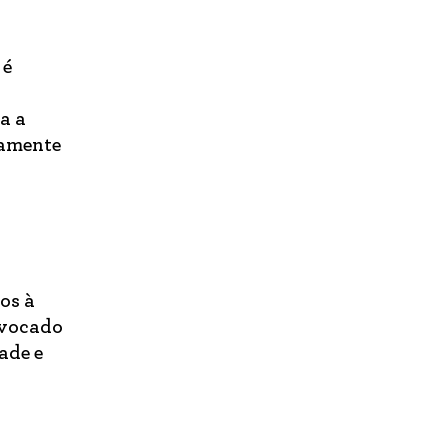
 é
a a
tamente
os à
nvocado
ade e