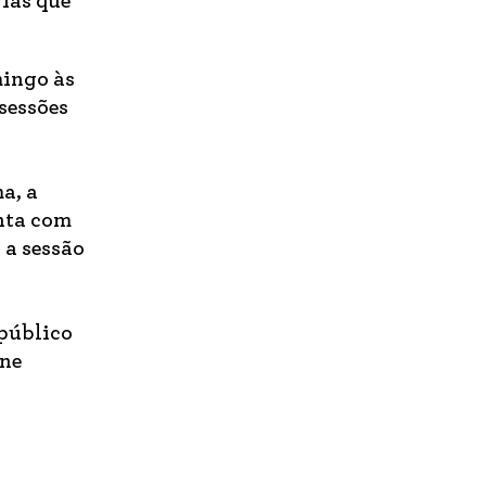
rias que
mingo às
sessões
a, a
nta com
 a sessão
público
ine