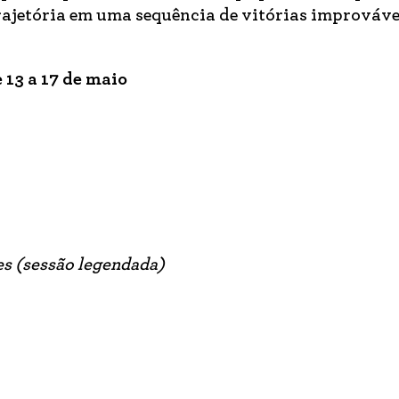
rajetória em uma sequência de vitórias improváve
13 a 17 de maio
es
(sessão legendada)