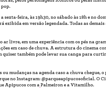
onoras, pelos personagens icônicos ou pelas histó
 pop.
a sexta-feira, às 19h30, no sábado às 18h e no do
erá exibida em versão legendada. Todas as demais 
 ar livre, em uma experiência com os pés na gram
ções em caso de chuva. A estrutura do cinema co
m quiser também pode levar sua canga para curtir
s ou mudanças na agenda caso a chuva chegue, o 
 parque no Instagram: @parqueapipucosoficial. O C
ue Apipucos com a
Palmeiron e a Vitamilho.