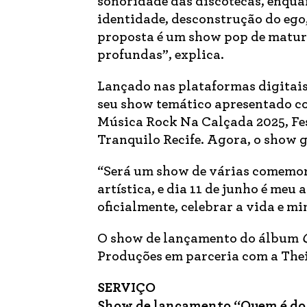
sonoridade das discotecas, enqua
identidade, desconstrução do ego,
proposta é um show pop de matur
profundas”, explica.
Lançado nas plataformas digitai
seu show temático apresentado co
Música Rock Na Calçada 2025, Fes
Tranquilo Recife. Agora, o show 
“Será um show de várias comemor
artística, e dia 11 de junho é me
oficialmente, celebrar a vida e mi
O show de lançamento do álbum
Q
Produções em parceria com a The
SERVIÇO
Show de lançamento “Quem é do 