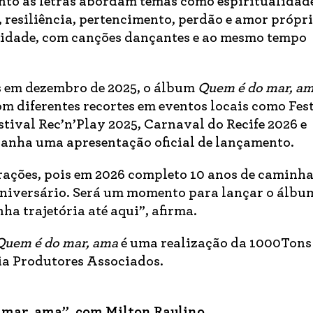
nto as letras abordam temas como espiritualidad
 resiliência, pertencimento, perdão e amor própri
idade, com canções dançantes e ao mesmo tempo
s em dezembro de 2025, o álbum
Quem é do mar, a
m diferentes recortes em eventos locais como Fes
tival Rec’n’Play 2025, Carnaval do Recife 2026 e
ganha uma apresentação oficial de lançamento.
ações, pois em 2026 completo 10 anos de caminh
u aniversário. Será um momento para lançar o álbu
nha trajetória até aqui”, afirma.
uem é do mar, ama
é uma realização da 1000Tons
ia Produtores Associados.
mar, ama”, com Milton Raulino