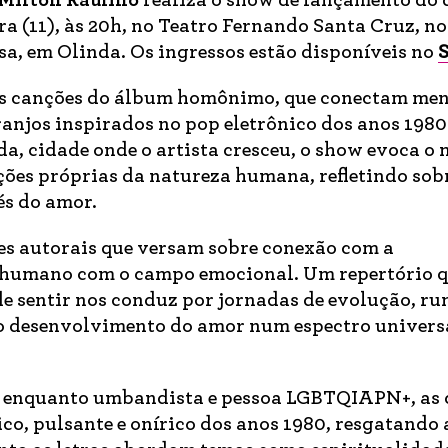
 Milton Raulino
realiza o show de lançamento do 
ira (11), às 20h, no Teatro Fernando Santa Cruz, n
a, em Olinda. Os ingressos estão disponíveis no
o as canções do álbum homônimo, que conectam me
ranjos inspirados no pop eletrônico dos anos 1980
da, cidade onde o artista cresceu, o show evoca o
ções próprias da natureza humana, refletindo sob
és do amor.
es autorais que versam sobre conexão com a
er humano com o campo emocional. Um repertório 
de sentir nos conduz por jornadas de evolução, r
o desenvolvimento do amor num espectro universa
n enquanto umbandista e pessoa LGBTQIAPN+, as 
ico, pulsante e onírico dos anos 1980, resgatando 