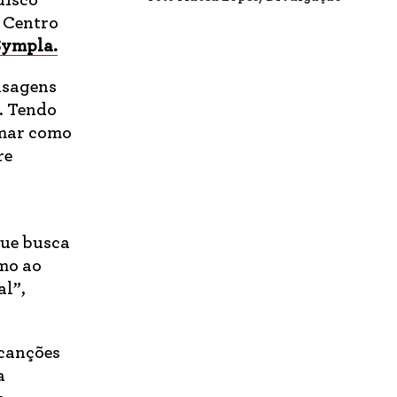
disco
o Centro
Sympla.
nsagens
. Tendo
 mar como
re
que busca
umo ao
l”,
canções
a