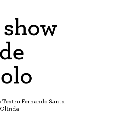
z show
 de
solo
o Teatro Fernando Santa
 Olinda