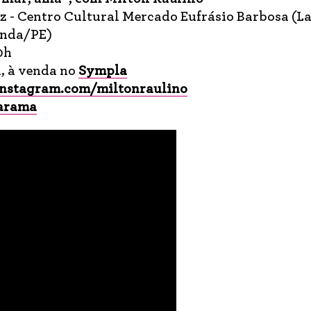
z - Centro Cultural Mercado Eufrásio Barbosa (L
inda/PE)
0h
a, à venda no
Sympla
instagram.com/miltonraulino
marama