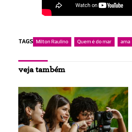
TAGS
Milton Raulino
Quem é do mar
ama
veja também