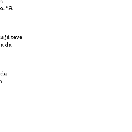
e,
o. “A
ma
já teve
ta da
ada
m