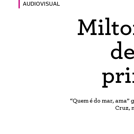
AUDIOVISUAL
Milto
de
pri
“Quem é do mar, ama” g
Cruz, 