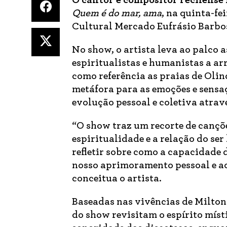
O cantor e compositor recifense
Quem é do mar, ama
, na quinta-fe
Cultural Mercado Eufrásio Barbos
No show, o artista leva ao palc
espiritualistas e humanistas a ar
como referência as praias de Olin
metáfora para as emoções e sensa
evolução pessoal e coletiva atrav
“O show traz um recorte de cançõ
espiritualidade e a relação do s
refletir sobre como a capacidade 
nosso aprimoramento pessoal e a
conceitua o artista.
Baseadas nas vivências de Milto
do show revisitam o espírito míst