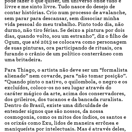
pode fazer o que quiser, um universo onde tudo é
livre e me sinto livre. Tudo nasce do desejo de
contar histórias. Crio num processo de avalanche,
sem parar para descansar, sem dissociar minha
vida pessoal do meu trabalho. Pinto todo dia, não
durmo, não tiro férias. Se deixo a pintura por dois
dias, quando volto, sou um estranho”, diz o filho de
Ogum, que até 2013 se colocava como personagem
de suas pinturas, ora participando de rituais, ora
furando o crânio de um político conterrâneo com
uma britadeira.
Para Thiago, o artista não deve ser um “formalista
alienado” nem covarde, para “não tomar posição”.
“Quando pinto o nativo, o quilombola, o negro e os
excluídos, coloco-os no seu lugar através do
caráter mágico da arte, acima dos conservadores,
dos grileiros, dos tucanos e da bancada ruralista.
Dentro do Brasil, existe uma dificuldade de
entender signos que são nossos, da nossa
cosmogonia, como os mitos dos índios, os santos e
os orixás como Exu, lidos de maneira errônea e
maniqueísta por intelectuais. Mas é através deles,