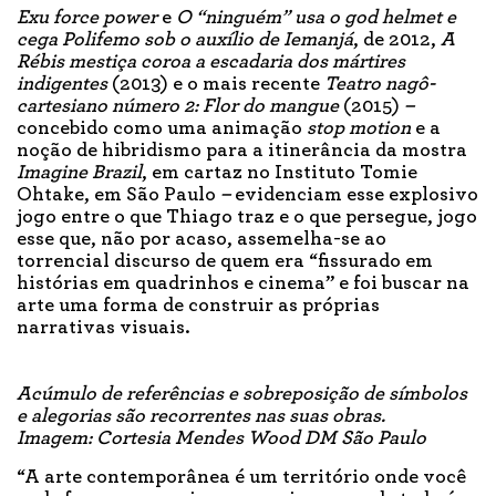
Exu force power
e
O “ninguém” usa o god helmet e
cega Polifemo sob o auxílio de Iemanjá
, de 2012,
A
Rébis mestiça coroa a escadaria dos mártires
indigentes
(2013) e o mais recente
Teatro nagô-
cartesiano número 2: Flor do mangue
(2015)
–
concebido como uma animação
stop motion
e a
noção de hibridismo para a itinerância da mostra
Imagine Brazil
, em cartaz no Instituto Tomie
Ohtake, em São Paulo
–
evidenciam esse explosivo
jogo entre o que Thiago traz e o que persegue, jogo
esse que, não por acaso, assemelha-se ao
torrencial discurso de quem era “fissurado em
histórias em quadrinhos e cinema” e foi buscar na
arte uma forma de construir as próprias
narrativas visuais.
Acúmulo de referências e sobreposição de símbolos
e alegorias são recorrentes nas suas obras.
Imagem: Cortesia Mendes Wood DM São Paulo
“A arte contemporânea é um território onde você