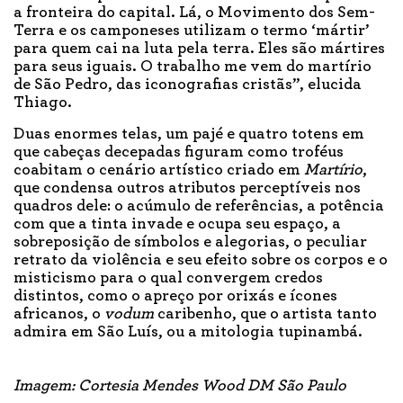
a fronteira do capital. Lá, o Movimento dos Sem-
Terra e os camponeses utilizam o termo ‘mártir’
para quem cai na luta pela terra. Eles são mártires
para seus iguais. O trabalho me vem do martírio
de São Pedro, das iconografias cristãs”, elucida
Thiago.
Duas enormes telas, um pajé e quatro totens em
que cabeças decepadas figuram como troféus
coabitam o cenário artístico criado em
Martírio
,
que condensa outros atributos perceptíveis nos
quadros dele: o acúmulo de referências, a potência
com que a tinta invade e ocupa seu espaço, a
sobreposição de símbolos e alegorias, o peculiar
retrato da violência e seu efeito sobre os corpos e o
misticismo para o qual convergem credos
distintos, como o apreço por orixás e ícones
africanos, o
vodum
caribenho, que o artista tanto
admira em São Luís, ou a mitologia tupinambá.
Imagem: Cortesia Mendes Wood DM São Paulo