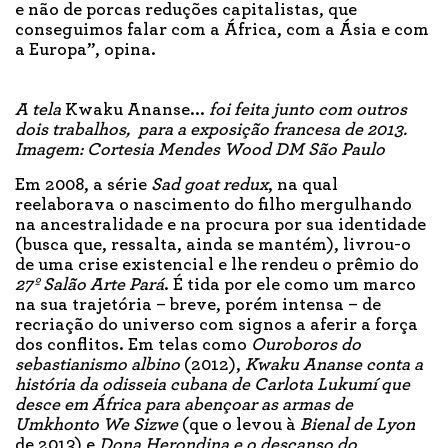
e não de porcas reduções capitalistas, que
conseguimos falar com a África, com a Ásia e com
a Europa”, opina.
A tela
Kwaku Ananse...
foi feita junto com outros
dois trabalhos, para a exposição francesa de 2013.
Imagem: Cortesia Mendes Wood DM São Paulo
Em 2008, a série
Sad goat redux
, na qual
reelaborava o nascimento do filho mergulhando
na ancestralidade e na procura por sua identidade
(busca que, ressalta, ainda se mantém), livrou-o
de uma crise existencial e lhe rendeu o prêmio do
27º Salão Arte Pará
. É tida por ele como um marco
na sua trajetória – breve, porém intensa – de
recriação do universo com signos a aferir a força
dos conflitos. Em telas como
Ouroboros do
sebastianismo albino
(2012),
Kwaku Ananse conta a
história da odisseia cubana de Carlota Lukumí que
desce em África para abençoar as armas de
Umkhonto We Sizwe
(que o levou à
Bienal de Lyon
de 2013) e
Dona Herondina e o descanso do