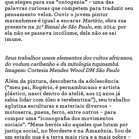
que elegeu para sua “ontogenia” – uma das
palavras curiosas que competem para traduzir seu
pensamento veloz. Ouvir o jovem pintor
maranhense é igual a encarar
Martírio
, obra sua
presente na
31ª Bienal de São Paulo
, em 2014: por
ela não se passava incólume, dele não se sai
imune.
Seus trabalhos unem elementos dos cultos africanos,
do vodum caribenho e da mitologia tupinambá.
Imagem: Cortesia Mendes Wood DM São Paulo
Além da pintura, descoberta da adolescência
(“meu pai, Rogério, é pernambucano e artista
plástico, nasci dentro do ateliê, aos 15 anos já
sabia lidar com óleo e terebentina”), seu trabalho
aglutina esculturas e materiais diversos –
motoserra, pneus, ferro, entre outros – para
compor uma “iconografia dos movimentos
sociais”. “Meus heróis são aqueles que lutam por
justiça social, no Nordeste e na Amazônia. Sou de
um estado que é a terra mais rica e a mais pobre –