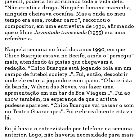
juvenil, poderia ter arruinado toda a vida dele.
“Não existia a droga. Ninguém fumava maconha,
ninguém cheirava cocaína. Mas a onda no meu
tempo era essa, roubar carro”, recordou o
compositor, em uma entrevista de 1990, afirmando
que o filme
Juventude transviada
(1955) era uma
referência.
Naquela semana no final dos anos 1990, em que
Chico Buarque estava no Recife, ainda o "persegui"
mais, atendendo às pistas que chegavam à
redação. “Chico Buarque está jogando bola em um
campo de futebol society…”. Fui, então, descobrir
onde ele estaria jogando e com quem. “O baterista
da banda, Wilson das Neves, vai fazer uma
apresentação em um bar de Boa Viagem…”. Fui ao
show também, na esperança de que o artista
pudesse aparecer. “Chico Buarque vai passar o som
no Teatro Guararapes”. Fui e ele realmente estava
lá.
Eu já havia o entrevistado por telefone na semana
anterior. Logo, não haveria necessidade para mais