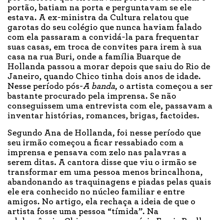
portão, batiam na porta e perguntavam se ele
estava. A ex-ministra da Cultura relatou que
garotas do seu colégio que nunca haviam falado
com ela passaram a convidá-la para frequentar
suas casas, em troca de convites para irem à sua
casa na rua Buri, onde a família Buarque de
Hollanda passou a morar depois que saiu do Rio de
Janeiro, quando Chico tinha dois anos de idade.
Nesse período pós-
A banda
, o artista começou a ser
bastante procurado pela imprensa. Se não
conseguissem uma entrevista com ele, passavam a
inventar histórias, romances, brigas, factoides.
Segundo Ana de Hollanda, foi nesse período que
seu irmão começou a ficar ressabiado com a
imprensa e pensava com zelo nas palavras a
serem ditas. A cantora disse que viu o irmão se
transformar em uma pessoa menos brincalhona,
abandonando as traquinagens e piadas pelas quais
ele era conhecido no núcleo familiar e entre
amigos. No artigo, ela rechaça a ideia de que o
artista fosse uma pessoa “tímida”. Na