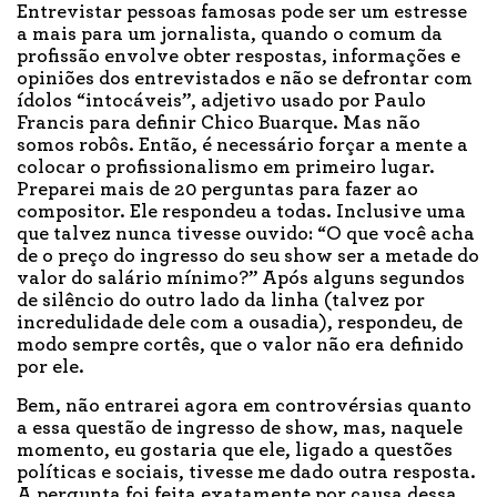
Entrevistar pessoas famosas pode ser um estresse
a mais para um jornalista, quando o comum da
profissão envolve obter respostas, informações e
opiniões dos entrevistados e não se defrontar com
ídolos “intocáveis”, adjetivo usado por Paulo
Francis para definir Chico Buarque. Mas não
somos robôs. Então, é necessário forçar a mente a
colocar o profissionalismo em primeiro lugar.
Preparei mais de 20 perguntas para fazer ao
compositor. Ele respondeu a todas. Inclusive uma
que talvez nunca tivesse ouvido: “O que você acha
de o preço do ingresso do seu show ser a metade do
valor do salário mínimo?” Após alguns segundos
de silêncio do outro lado da linha (talvez por
incredulidade dele com a ousadia), respondeu, de
modo sempre cortês, que o valor não era definido
por ele.
Bem, não entrarei agora em controvérsias quanto
a essa questão de ingresso de show, mas, naquele
momento, eu gostaria que ele, ligado a questões
políticas e sociais, tivesse me dado outra resposta.
A pergunta foi feita exatamente por causa dessa