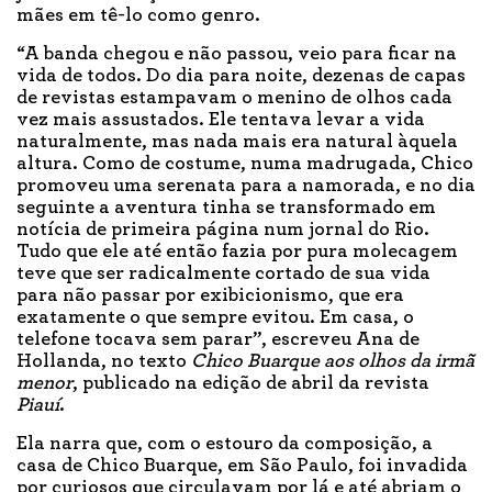
mães em tê-lo como genro.
“A banda chegou e não passou, veio para ficar na
vida de todos. Do dia para noite, dezenas de capas
de revistas estampavam o menino de olhos cada
vez mais assustados. Ele tentava levar a vida
naturalmente, mas nada mais era natural àquela
altura. Como de costume, numa madrugada, Chico
promoveu uma serenata para a namorada, e no dia
seguinte a aventura tinha se transformado em
notícia de primeira página num jornal do Rio.
Tudo que ele até então fazia por pura molecagem
teve que ser radicalmente cortado de sua vida
para não passar por exibicionismo, que era
exatamente o que sempre evitou. Em casa, o
telefone tocava sem parar”, escreveu Ana de
Hollanda, no texto
Chico Buarque aos olhos da irmã
menor
, publicado na edição de abril da revista
Piauí
.
Ela narra que, com o estouro da composição, a
casa de Chico Buarque, em São Paulo, foi invadida
por curiosos que circulavam por lá e até abriam o