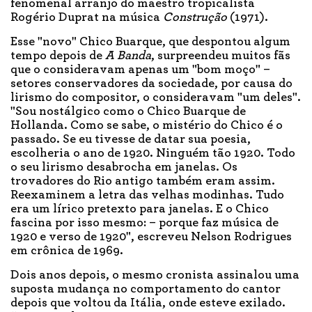
fenomenal arranjo do maestro tropicalista
Rogério Duprat na música
Construção
(1971).
Esse "novo" Chico Buarque, que despontou algum
tempo depois de
A Banda
, surpreendeu muitos fãs
que o consideravam apenas um "bom moço" –
setores conservadores da sociedade, por causa do
lirismo do compositor, o consideravam "um deles".
"Sou nostálgico como o Chico Buarque de
Hollanda. Como se sabe, o mistério do Chico é o
passado. Se eu tivesse de datar sua poesia,
escolheria o ano de 1920. Ninguém tão 1920. Todo
o seu lirismo desabrocha em janelas. Os
trovadores do Rio antigo também eram assim.
Reexaminem a letra das velhas modinhas. Tudo
era um lírico pretexto para janelas. E o Chico
fascina por isso mesmo: – porque faz música de
1920 e verso de 1920", escreveu Nelson Rodrigues
em crônica de 1969.
Dois anos depois, o mesmo cronista assinalou uma
suposta mudança no comportamento do cantor
depois que voltou da Itália, onde esteve exilado.