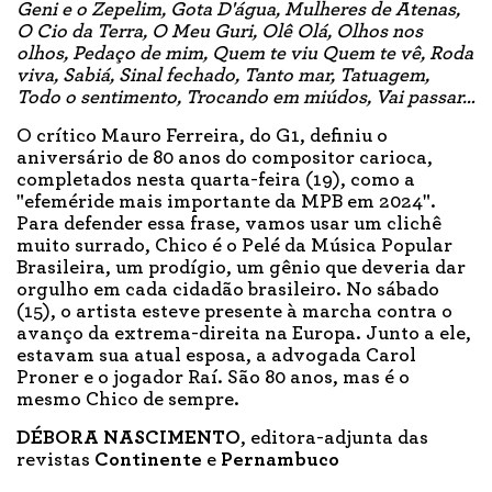
Geni e o Zepelim, Gota D'água, Mulheres de Atenas,
O Cio da Terra, O Meu Guri, Olê Olá, Olhos nos
olhos, Pedaço de mim, Quem te viu Quem te vê, Roda
viva, Sabiá, Sinal fechado, Tanto mar, Tatuagem,
Todo o sentimento, Trocando em miúdos, Vai passar…
O crítico Mauro Ferreira, do G1, definiu o
aniversário de 80 anos do compositor carioca,
completados nesta quarta-feira (19), como a
"efeméride mais importante da MPB em 2024".
Para defender essa frase, vamos usar um clichê
muito surrado, Chico é o Pelé da Música Popular
Brasileira, um prodígio, um gênio que deveria dar
orgulho em cada cidadão brasileiro. No sábado
(15), o artista esteve presente à marcha contra o
avanço da extrema-direita na Europa. Junto a ele,
estavam sua atual esposa, a advogada Carol
Proner e o jogador Raí. São 80 anos, mas é o
mesmo Chico de sempre.
DÉBORA NASCIMENTO
, editora-adjunta das
revistas
Continente
e
Pernambuco