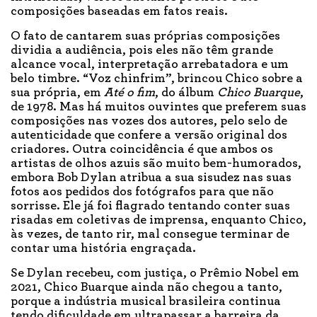
composições baseadas em fatos reais.
O fato de cantarem suas próprias composições
dividia a audiência, pois eles não têm grande
alcance vocal, interpretação arrebatadora e um
belo timbre. “Voz chinfrim”, brincou Chico sobre a
sua própria, em
Até o fim
, do álbum
Chico Buarque
,
de 1978. Mas há muitos ouvintes que preferem suas
composições nas vozes dos autores, pelo selo de
autenticidade que confere a versão original dos
criadores. Outra coincidência é que ambos os
artistas de olhos azuis são muito bem-humorados,
embora Bob Dylan atribua a sua sisudez nas suas
fotos aos pedidos dos fotógrafos para que não
sorrisse. Ele já foi flagrado tentando conter suas
risadas em coletivas de imprensa, enquanto Chico,
às vezes, de tanto rir, mal consegue terminar de
contar uma história engraçada.
Se Dylan recebeu, com justiça, o Prêmio Nobel em
2021, Chico Buarque ainda não chegou a tanto,
porque a indústria musical brasileira continua
tendo dificuldade em ultrapassar a barreira da