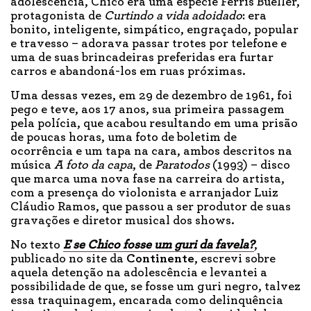
adolescência, Chico era uma espécie Ferris Bueller,
protagonista de
Curtindo a vida adoidado
: era
bonito, inteligente, simpático, engraçado, popular
e travesso – adorava passar trotes por telefone e
uma de suas brincadeiras preferidas era furtar
carros e abandoná-los em ruas próximas.
Uma dessas vezes, em 29 de dezembro de 1961, foi
pego e teve, aos 17 anos, sua primeira passagem
pela polícia, que acabou resultando em uma prisão
de poucas horas, uma foto de boletim de
ocorrência e um tapa na cara, ambos descritos na
música
A foto da capa
, de
Paratodos
(1993) – disco
que marca uma nova fase na carreira do artista,
com a presença do violonista e arranjador Luiz
Cláudio Ramos, que passou a ser produtor de suas
gravações e diretor musical dos shows.
No texto
E se Chico fosse um guri da favela?
,
publicado no site da
Continente
, escrevi sobre
aquela detenção na adolescência e levantei a
possibilidade de que, se fosse um guri negro, talvez
essa traquinagem, encarada como delinquência