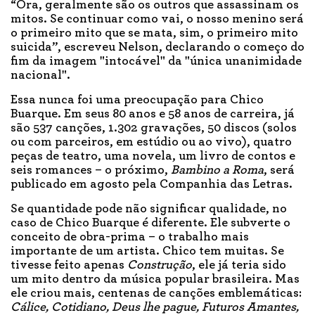
“Ora, geralmente são os outros que assassinam os
mitos. Se continuar como vai, o nosso menino será
o primeiro mito que se mata, sim, o primeiro mito
suicida”, escreveu Nelson, declarando o começo do
fim da imagem "intocável" da "única unanimidade
nacional".
Essa nunca foi uma preocupação para Chico
Buarque. Em seus 80 anos e 58 anos de carreira, já
são 537 canções, 1.302 gravações, 50 discos (solos
ou com parceiros, em estúdio ou ao vivo), quatro
peças de teatro, uma novela, um livro de contos e
seis romances – o próximo,
Bambino a Roma
, será
publicado em agosto pela Companhia das Letras.
Se quantidade pode não significar qualidade, no
caso de Chico Buarque é diferente. Ele subverte o
conceito de obra-prima – o trabalho mais
importante de um artista. Chico tem muitas. Se
tivesse feito apenas
Construção
, ele já teria sido
um mito dentro da música popular brasileira. Mas
ele criou mais, centenas de canções emblemáticas:
Cálice, Cotidiano, Deus lhe pague, Futuros Amantes,