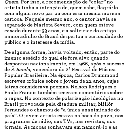
Quem
. Por isso, a recomendação de “colar” no
artista tinha a intenção de, quem sabe, flagrá-lo
com algum novo par ou com essa mesma morena
carioca. Naquele mesmo ano, o cantor havia se
separado de Marieta Severo, com quem esteve
casado durante 33 anos, e a solteirice do antigo
namoradinho do Brasil despertou a curiosidade do
público e o interesse da mídia.
De alguma forma, havia voltado, então, parte do
imenso assédio do qual ele fora alvo quando
despontou nacionalmente, em 1966, após o sucesso
de
A Banda
, vencedora do 2º Festival de Música
Popular Brasileira. Na época, Carlos Drummond
escreveu crônica sobre o jovem de 22 anos, cujas
letras considerava poemas. Nelson Rodrigues e
Paulo Francis também teceram comentários sobre
o rapaz. No contexto de polarização ideológica no
Brasil provocada pela ditadura militar, Millôr
Fernandes o chamou de “a única unanimidade do
país”. O jovem artista estava na boca do povo, nos
programas de rádio, nas TVs, nas revistas, nos
jornais. As moças sonhavam em namorá-lo e as