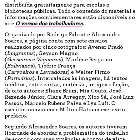
distribuída gratuitamente para escolas e
bibliotecas públicas. Todo o conteúdo do material e
informações complementares estão disponíveis no
site
O versos dos trabalhadores
.
Organizado por Rodrigo Fahrat e Alessandro
Soares, a página conta com sete ensaios
realizados por cinco fotógrafos: Avener Prado
(
Imigrantes
), Geyson Magno
(
Gesseiros
e
Vaqueiros
), Marlene Bergamo
(
Bolivianos
), Tibério França
(
Carvoeiros
e
Lavradores
) e Walter Firmo
(
Portuários
). Intercalados às imagens, há textos
inéditos, entre cartas, matérias, artigos e ficção,
de oito autores: Eliane Brum, Mia Couto, José
Rezende Júnior, Clara Arreguy, Xico Sá, José Luiz
Passos, Marcelo Rubens Paiva e Lya Luft. O
escritor amazonense Milton Hatoum escreve o
prefácio.
Segundo Alessandro Soares, os autores tiveram
liberdade de abordar a problemática do trabalho
de acordo com suas vivências e pontos de vista.