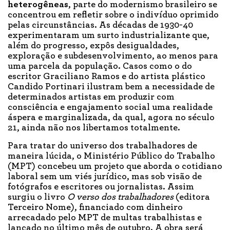
heterogêneas
, parte do modernismo brasileiro se
concentrou em refletir sobre o indivíduo oprimido
pelas circunstâncias. As décadas de 1930-40
experimentaram um surto industrializante que,
além do progresso, expôs desigualdades,
exploração e subdesenvolvimento, ao menos para
uma parcela da população. Casos como o do
escritor Graciliano Ramos e do artista plástico
Candido Portinari ilustram bem a necessidade de
determinados artistas em produzir com
consciência e engajamento social uma realidade
áspera e marginalizada, da qual, agora no século
21, ainda não nos libertamos totalmente.
Para tratar do universo dos trabalhadores de
maneira lúcida, o Ministério Público do Trabalho
(MPT) concebeu um projeto que aborda o cotidiano
laboral sem um viés jurídico, mas sob visão de
fotógrafos e escritores ou jornalistas. Assim
surgiu o livro
O verso dos trabalhadores
(editora
Terceiro Nome), financiado com dinheiro
arrecadado pelo MPT de multas trabalhistas e
lançado no último mês de outubro. A obra será