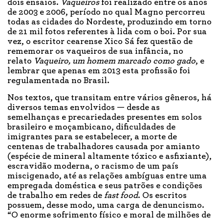
dois ensaios.
Vaqueiros
foi realizado entre os anos
de 2003 e 2006, período no qual Magno percorreu
todas as cidades do Nordeste, produzindo em torno
de 21 mil fotos referentes à lida com o boi. Por sua
vez, o escritor cearense Xico Sá fez questão de
rememorar os vaqueiros de sua infância, no
relato
Vaqueiro, um homem marcado como gado
, e
lembrar que apenas em 2013 esta profissão foi
regulamentada no Brasil.
Nos textos, que transitam entre vários gêneros, há
diversos temas envolvidos — desde as
semelhanças e precariedades presentes em solos
brasileiro e moçambicano, dificuldades de
imigrantes para se estabelecer, a morte de
centenas de trabalhadores causada por amianto
(espécie de mineral altamente tóxico e asfixiante),
escravidão moderna, o racismo de um país
miscigenado, até as relações ambíguas entre uma
empregada doméstica e seus patrões e condições
de trabalho em redes de
fast food
. Os escritos
possuem, desse modo, uma carga de denuncismo.
“O enorme sofrimento físico e moral de milhões de