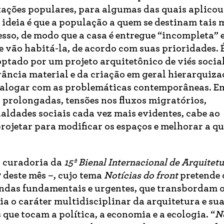
tações populares, para algumas das quais aplicou
 ideia é que a população a quem se destinam tais
esso, de modo que a casa é entregue “incompleta” 
 vão habitá-la, de acordo com suas prioridades. 
ptado por um projeto arquitetônico de viés social
ância material e da criação em geral hierarquiza
dialogar com as problemáticas contemporâneas. E
 prolongadas, tensões nos fluxos migratórios,
aldades sociais cada vez mais evidentes, cabe ao
rojetar para modificar os espaços e melhorar a q
a curadoria da
15ª
Bienal Internacional de Arquitetu
7 deste mês –, cujo tema
Notícias do front
pretende
ndas fundamentais e urgentes, que transbordam o
a o caráter multidisciplinar da arquitetura e su
que tocam a política, a economia e a ecologia. “
N