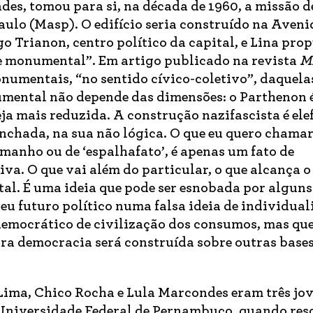
es, tomou para si, na década de 1960, a missão d
aulo (Masp). O edifício seria construído na Aveni
go Trianon, centro político da capital, e Lina pr
e monumental”. Em artigo publicado na revista
M
onumentais, “no sentido cívico-coletivo”, daquela
umental não depende das dimensões: o Parthenon 
a mais reduzida. A construção nazifascista é elef
chada, na sua não lógica. O que eu quero chamar
manho ou de ‘espalhafato’, é apenas um fato de
iva. O que vai além do particular, o que alcança o
al. É uma ideia que pode ser esnobada por alguns
eu futuro político numa falsa ideia de individual
emocrático de civilização dos consumos, mas que
ra democracia será construída sobre outras bases
Lima, Chico Rocha e Lula Marcondes eram três jo
 Universidade Federal de Pernambuco, quando re