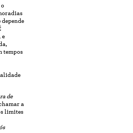
 o
 moradias
e depende
É
 e
da,
m tempos
ualidade
ra de
 chamar a
s limites
a
ós