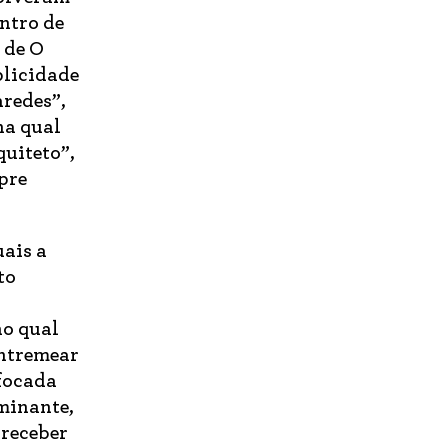
ntro de
 de O
plicidade
aredes”,
na qual
quiteto”,
mpre
uais a
to
no qual
entremear
 focada
minante,
 receber