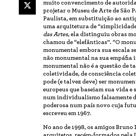
muito convencimento de autoridad
projetar o Museu de Arte de São P
Paulista, em substituição ao anti
uma arquitetura de “simplicidad
das Artes
, ela distinguiu obras m
chamou de “elefânticas”. “O mon
monumental embora sua escala sej
não monumental na sua empáfia in
monumental não é a questão de ta
coletividade, de consciência colet
pode (e talvez deve) ser monument
europeus que baseiam sua vida e s
num individualismo falsamente d
poderosa num país novo cuja futu
escreveu em 1967.
No ano de 1998, os amigos Bruno 
arquitetos, recém-formados pela