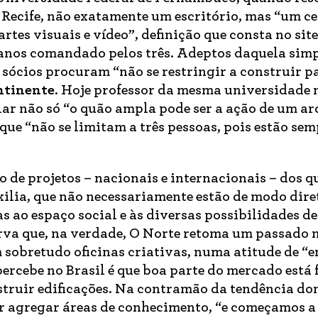
 Recife, não exatamente um escritório, mas “um ce
rtes visuais e vídeo”, definição que consta no site
8 anos comandado pelos três. Adeptos daquela sim
sócios procuram “não se restringir a construir p
ntinente
. Hoje professor da mesma universidade 
alar não só “o quão ampla pode ser a ação de um ar
 que “não se limitam a três pessoas, pois estão se
 de projetos – nacionais e internacionais – dos q
xilia, que não necessariamente estão de modo dire
s ao espaço social e às diversas possibilidades de
rva que, na verdade, O Norte retoma um passado 
m sobretudo oficinas criativas, numa atitude de “
percebe no Brasil é que boa parte do mercado está
nstruir edificações. Na contramão da tendência do
or agregar áreas de conhecimento, “e começamos a