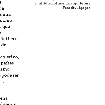
e
multidisciplinar da arquitetura
da
Foto
divulgação
opunha
irante
s que
é
ântica e
 de
 coletivo,
 países
ismo,
 pode ser
”,
vens
solveram