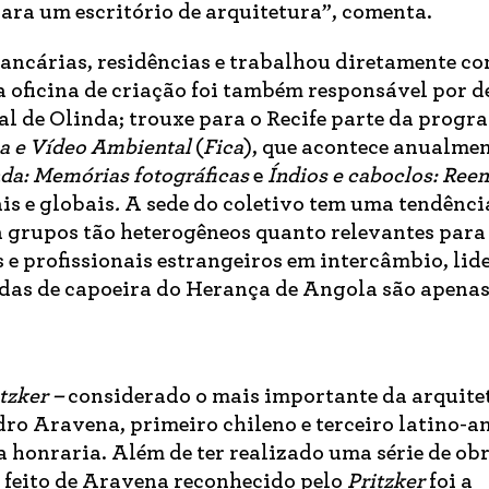
ra um escritório de arquitetura”, comenta.
ancárias, residências e trabalhou diretamente c
a oficina de criação foi também responsável por d
al de Olinda; trouxe para o Recife parte da prog
ma e Vídeo Ambiental
(
Fica
), que acontece anualme
da: Memórias fotográficas
e
Índios e caboclos: Ree
is e globais
.
A sede do coletivo tem uma tendênci
a grupos tão heterogêneos quanto relevantes para
 e profissionais estrangeiros em intercâmbio, lid
das de capoeira do Herança de Angola são apena
tzker –
considerado o mais importante da arquite
dro Aravena, primeiro chileno e terceiro latino-
a honraria. Além de ter realizado uma série de ob
o feito de Aravena reconhecido pelo
Pritzker
foi a