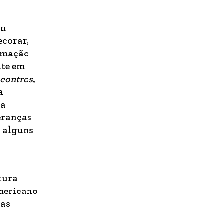
om
ecorar,
ramação
nte em
ncontros
,
a
 a
eranças
s alguns
tura
americano
ras