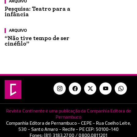
ARQUIVO
Pesquisa: Teatro para a
infância
ARQUIVO
“Não tive tempo de ser
cinéfilo”
Revista Continente é uma publicação da Companhia Editora de
Pernambuco
Companhia Editora de Pernambuco - CEPE - Rua Coelho Leite,
530 - Santo Amaro - Recife - PE CEP: 50100-140
Fones: (81) 3183.2700 / 0800.0811201