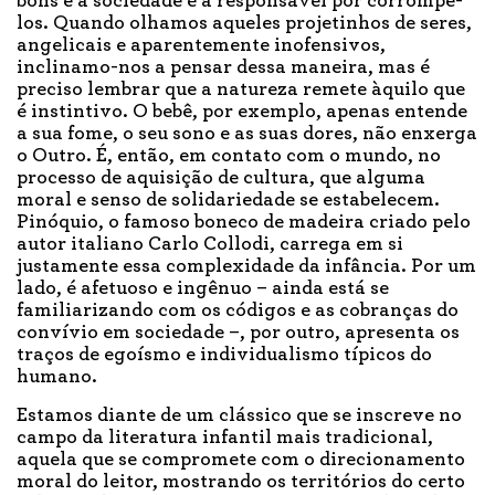
bons e a sociedade é a responsável por corrompê-
los. Quando olhamos aqueles projetinhos de seres,
angelicais e aparentemente inofensivos,
inclinamo-nos a pensar dessa maneira, mas é
preciso lembrar que a natureza remete àquilo que
é instintivo. O bebê, por exemplo, apenas entende
a sua fome, o seu sono e as suas dores, não enxerga
o Outro. É, então, em contato com o mundo, no
processo de aquisição de cultura, que alguma
moral e senso de solidariedade se estabelecem.
Pinóquio, o famoso boneco de madeira criado pelo
autor italiano Carlo Collodi, carrega em si
justamente essa complexidade da infância. Por um
lado, é afetuoso e ingênuo – ainda está se
familiarizando com os códigos e as cobranças do
convívio em sociedade –, por outro, apresenta os
traços de egoísmo e individualismo típicos do
humano.
Estamos diante de um clássico que se inscreve no
campo da literatura infantil mais tradicional,
aquela que se compromete com o direcionamento
moral do leitor, mostrando os territórios do certo