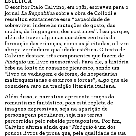
ESTÉTICA
O escritor Italo Calvino, em 1981, escreveu para o
jornal
La Reppublica
sobre a obra de Collodi e
ressaltou exatamente essa “capacidade de
sobreviver indene às mutações do gosto, das
modas, da linguagem, dos costumes”. Isso porque,
além de trazer algumas questões centrais da
formação das crianças, como as já citadas, o livro
abriga verdadeira qualidade estética. O texto de
Calvino destaca três componentes que fazem de
Pinóquio
um livro memorável. Para ele, a história
bebe na fonte do romance picaresco, sendo um
“livro de vadiagem e de fome, de hospedarias
malfrequentadas e esbirros e forcas”, algo que ele
considera raro na tradição literária italiana.
Além disso, a narrativa apresenta traços do
romantismo fantástico, pois está repleta de
imagens expressivas, seja na aparição de
personagens peculiares, seja nas terras
percorridas pelo rebelde protagonista. Por fim,
Calvino afirma ainda que “
Pinóquio
é um dos
poucos livros de prosa que, pela qualidade de sua