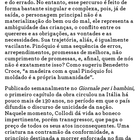
e do errado. No entanto, esse percurso é feito de
forma bastante singular e complexa, pois, já de
saída, o personagem principal não é a
materialização do bem ou do mal, ele representa a
ambiguidade das crianças, o conflito entre os
quereres e as obrigações, as vontades e as
necessidades. Sua trajetória, aliás, é igualmente
vacilante. Pinóquio é uma sequência de erros,
arrependimentos, promessas de melhora, não
cumprimento de promessas, e, afinal, quem de nós
não é exatamente isso? Como sugeriu Benedetto
Croce, “a madeira com a qual Pinóquio foi
moldado é a própria humanidade”.
Publicado semanalmente no
Giornale per i bambini
,
o primeiro capítulo da obra circulou na Itália há
pouco mais de 130 anos, no período em que o país
difundia o discurso de unicidade da nação.
Naquele momento, Collodi dá vida ao boneco
impertinente, porém transgressor, que paga o
preço de todos os seus atos inconsequentes. Uma
criatura na contramão da conformidade, a
princípio destinada a morrer enforcada no fim da