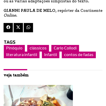
ou as várias adaptações simplistas do texto.
GIANNI PAULA DE MELO
, repórter da Continente
Online
.
TAGS
Pinóquio
clássicos
Carlo Collodi
literatura infantil
Infantil
contos de fadas
veja também