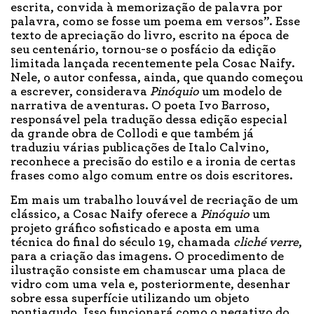
escrita, convida à memorização de palavra por
palavra, como se fosse um poema em versos”. Esse
texto de apreciação do livro, escrito na época de
seu centenário, tornou-se o posfácio da edição
limitada lançada recentemente pela Cosac Naify.
Nele, o autor confessa, ainda, que quando começou
a escrever, considerava
Pinóquio
um modelo de
narrativa de aventuras. O poeta Ivo Barroso,
responsável pela tradução dessa edição especial
da grande obra de Collodi e que também já
traduziu várias publicações de Italo Calvino,
reconhece a precisão do estilo e a ironia de certas
frases como algo comum entre os dois escritores.
Em mais um trabalho louvável de recriação de um
clássico, a Cosac Naify oferece a
Pinóquio
um
projeto gráfico sofisticado e aposta em uma
técnica do final do século 19, chamada
cliché verre
,
para a criação das imagens. O procedimento de
ilustração consiste em chamuscar uma placa de
vidro com uma vela e, posteriormente, desenhar
sobre essa superfície utilizando um objeto
pontiagudo. Isso funcionará como o negativo do