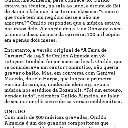
Onildo, Zé Almeida, para conhecê-lo. Onildo
estava na técnica, na sala ao lado, e escuta do Rei
do Baião a fala que já se tornou clássica: “Como é
que você tem um negócio desse e não me
amostra?” Onildo respondeu que a música estava
nas mãos dele. A canção deu a Luiz Gonzaga o seu
primeiro disco de ouro da carreira, 100 mil cópias
em apenas dois meses.
Entretanto, a versão original de “A Feira de
Caruaru” de 1956 de Onildo Almeida em 78
rotações também foi um sucesso local. Onildo, que
se considerava um cantor romântico, não queria
gravar o baião. Mas, em conversa com Genival
Macedo, do selo Harpa, que lançou a primeira
versão da canção, mudou de ideia e gravou a
música nos estúdios da Rozenblit. “Foi um estouro,
vendeu tudo”, relembra Onildo Almeida, ao falar
de seu maior clássico e dessa versão emblemática.
ONILDO
Com mais de 500 músicas gravadas, Onildo
Almeida é um dos grandes compositores que