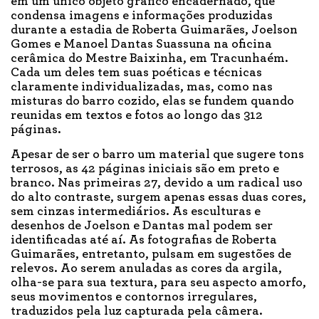
em um único objeto gráfico encadernado, que
condensa imagens e informações produzidas
durante a estadia de Roberta Guimarães, Joelson
Gomes e Manoel Dantas Suassuna na oficina
cerâmica do Mestre Baixinha, em Tracunhaém.
Cada um deles tem suas poéticas e técnicas
claramente individualizadas, mas, como nas
misturas do barro cozido, elas se fundem quando
reunidas em textos e fotos ao longo das 312
páginas.
Apesar de ser o barro um material que sugere tons
terrosos, as 42 páginas iniciais são em preto e
branco. Nas primeiras 27, devido a um radical uso
do alto contraste, surgem apenas essas duas cores,
sem cinzas intermediários. As esculturas e
desenhos de Joelson e Dantas mal podem ser
identificadas até aí. As fotografias de Roberta
Guimarães, entretanto, pulsam em sugestões de
relevos. Ao serem anuladas as cores da argila,
olha-se para sua textura, para seu aspecto amorfo,
seus movimentos e contornos irregulares,
traduzidos pela luz capturada pela câmera.