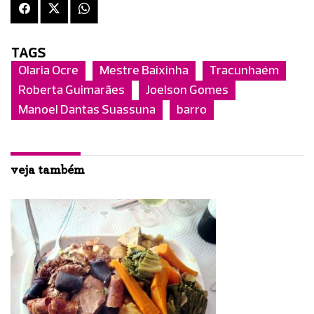
TAGS
Olaria Ocre
Mestre Baixinha
Tracunhaém
Roberta Guimarães
Joelson Gomes
Manoel Dantas Suassuna
barro
veja também