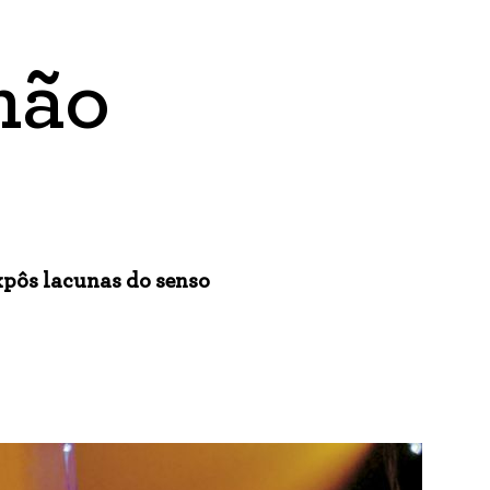
não
xpôs lacunas do senso