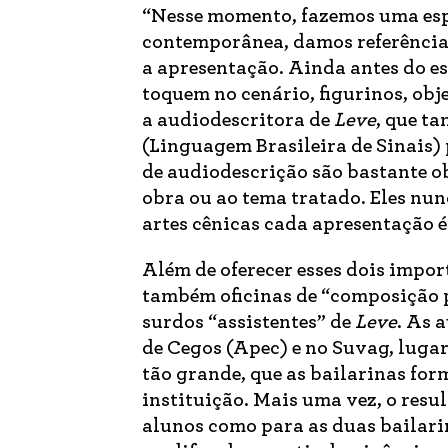
“Nesse momento, fazemos uma espé
contemporânea, damos referências
a apresentação. Ainda antes do 
toquem no cenário, figurinos, obje
a audiodescritora de
Leve
, que t
(Linguagem Brasileira de Sinais) 
de audiodescrição são bastante ob
obra ou ao tema tratado. Eles nu
artes cênicas cada apresentação é
Além de oferecer esses dois import
também oficinas de “composição 
surdos “assistentes” de
Leve
. As 
de Cegos (Apec) e no Suvag, lugar
tão grande, que as bailarinas fo
instituição. Mais uma vez, o resu
alunos como para as duas bailari