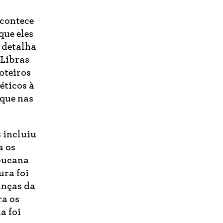
acontece
que eles
, detalha
 Libras
oteiros
éticos à
rque nas
s incluiu
a os
bucana
ura foi
anças da
ra os
a foi