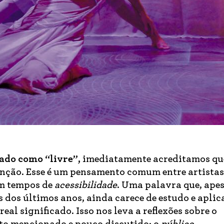
ado como “livre”,
imediatamente acreditamos qu
inção. Esse é um pensamento comum entre artistas
em tempos de
acessibilidade
. Uma palavra que, apes
s dos últimos anos, ainda carece de estudo e apli
eal significado. Isso nos leva a reflexões sobre o