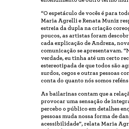
entendimento de outro termo mui
“O espetáculo de vocês é para to
Maria Agrelli e Renata Muniz re
estreia da dupla na criação coreog
poucos, as artistas foram descobr
cada explicação de Andreza, nova
comunicação se apresentavam. “N
verdade, eu tinha até um certo rec
estereotipada de que todos são agr
surdos, cegos e outras pessoas co
conta do quanto nós somos reféns
As bailarinas contam que a relaçã
provocar uma sensação de integraç
percebo o público em detalhes en
pessoas muda nossa forma de danç
acessibilidade”, relata Maria Agr