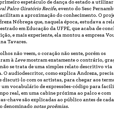
 primeiro espetáculo de dança do estado a utilizar
val Palco Giratório Recife
, evento do Sesc Pernamb
 facilitam a aproximação do conhecimento. O proj
dreza Nóbrega que, naquela época, estudava a rel
mestrado em Educação da UFPE, que acaba de concl
ição, e mais experiente, ela montou a empresa Vo
ana Tavares.
 olhos não veem, o coração não sente, porém os
tiram à
Leve
mostram exatamente o contrário, gra
não se trata de uma simples relato descritivo via
. O audiodescritor, como explica Andreza, precis
 discuti-lo com os artistas, para chegar aos term
um vocabulário de expressões-código para facili
tempo real, em uma cabine próxima ao palco e com
ras-chave são explicadas ao público antes de cada
to denominado
notas proêmias
.