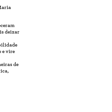
Maria
ueceram
is deixar
bilidade
 e vire
eiras de
ica,