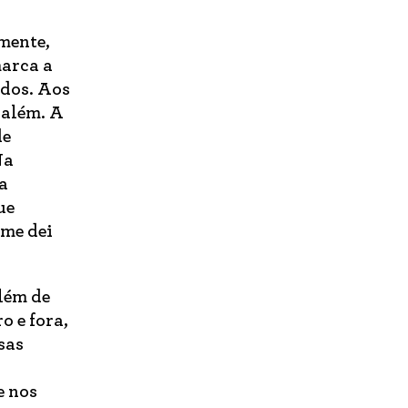
mente,
marca a
odos. Aos
 além. A
de
Na
ia
ue
 me dei
lém de
o e fora,
sas
e nos