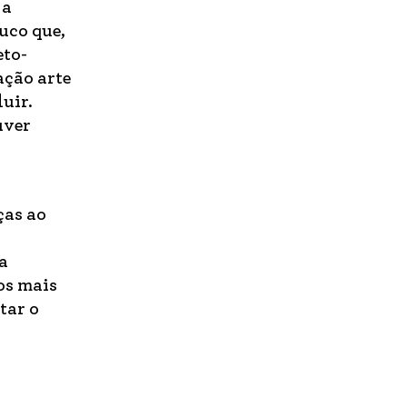
 a
uco que,
eto-
ação arte
uir.
uver
ças ao
a
os mais
tar o