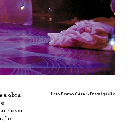
Foto
Breno César/Divulgação
e a obra
 e
ar de ser
cação