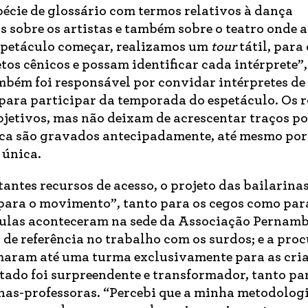
cie de glossário com termos relativos à dança
 sobre os artistas e também sobre o teatro onde 
espetáculo começar, realizamos um
tour
tátil, para 
tos cênicos e possam identificar cada intérprete”
ambém foi responsável por convidar intérpretes de
para participar da temporada do espetáculo. Os r
jetivos, mas não deixam de acrescentar traços po
nca são gravados antecipadamente, até mesmo po
 única.
antes recursos de acesso, o projeto das bailarina
para o movimento”, tanto para os cegos como par
aulas aconteceram na sede da Associação Pernam
 de referência no trabalho com os surdos; e a proc
rmaram até uma turma exclusivamente para as cri
ltado foi surpreendente e transformador, tanto pa
nas-professoras. “Percebi que a minha metodologi