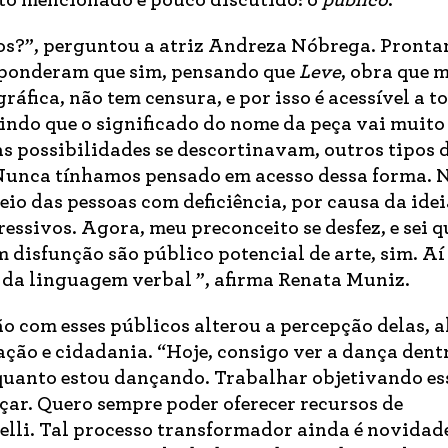
to mencionado e pouco discutido: o
público
.
dos?”, perguntou a atriz Andreza Nóbrega. Pronta
sponderam que sim, pensando que
Leve
, obra que 
ráfica, não tem censura, e por isso é acessível a t
indo que o significado do nome da peça vai muito
s possibilidades se descortinavam, outros tipos 
unca tínhamos pensado em acesso dessa forma. 
eio das pessoas com deficiência, por causa da ide
essivos. Agora, meu preconceito se desfez, e sei q
m disfunção são público potencial de arte, sim. Aí
 da linguagem verbal ”, afirma Renata Muniz.
o com esses públicos alterou a percepção delas, a
ão e cidadania. “Hoje, consigo ver a dança dentr
quanto estou dançando. Trabalhar objetivando es
ar. Quero sempre poder oferecer recursos de
elli. Tal processo transformador ainda é novidad