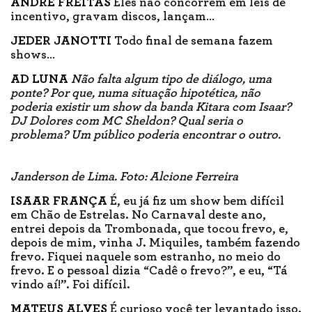
ANDRÉ FREITAS
Eles não concorrem em leis de
incentivo, gravam discos, lançam…
JEDER JANOTTI
Todo final de semana fazem
shows…
AD LUNA
Não falta algum tipo de diálogo, uma
ponte? Por que, numa situação hipotética, não
poderia existir um show da banda Kitara com Isaar?
DJ Dolores com MC Sheldon? Qual seria o
problema? Um público poderia encontrar o outro.
Janderson de Lima. Foto: Alcione Ferreira
ISAAR FRANÇA
É, eu já fiz um show bem difícil
em Chão de Estrelas. No Carnaval deste ano,
entrei depois da Trombonada, que tocou frevo, e,
depois de mim, vinha J. Miquiles, também fazendo
frevo. Fiquei naquele som estranho, no meio do
frevo. E o pessoal dizia “Cadê o frevo?”, e eu, “Tá
vindo aí!”. Foi difícil.
MATEUS ALVES
É curioso você ter levantado isso.