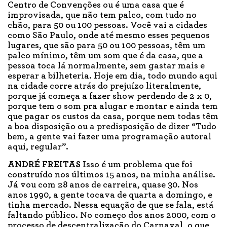
Centro de Convenções ou é uma casa que é
improvisada, que não tem palco, com tudo no
chão, para 50 ou 100 pessoas. Você vai a cidades
como São Paulo, onde até mesmo esses pequenos
lugares, que são para 50 ou 100 pessoas, têm um
palco mínimo, têm um som que é da casa, que a
pessoa toca lá normalmente, sem gastar mais e
esperar a bilheteria. Hoje em dia, todo mundo aqui
na cidade corre atrás do prejuízo literalmente,
porque já começa a fazer show perdendo de 2 x 0,
porque tem o som pra alugar e montar e ainda tem
que pagar os custos da casa, porque nem todas têm
a boa disposição ou a predisposição de dizer “Tudo
bem, a gente vai fazer uma programação autoral
aqui, regular”.
ANDRÉ FREITAS
Isso é um problema que foi
construído nos últimos 15 anos, na minha análise.
Já vou com 28 anos de carreira, quase 30. Nos
anos 1990, a gente tocava de quarta a domingo, e
tinha mercado. Nessa equação de que se fala, está
faltando público. No começo dos anos 2000, com o
processo de descentralização do Carnaval, o que