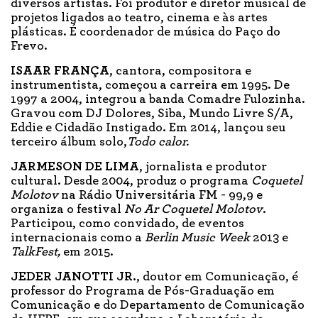
diversos artistas. Foi produtor e diretor musical de
projetos ligados ao teatro, cinema e às artes
plásticas. É coordenador de música do Paço do
Frevo.
ISAAR FRANÇA
, cantora, compositora e
instrumentista, começou a carreira em 1995. De
1997 a 2004, integrou a banda Comadre Fulozinha.
Gravou com DJ Dolores, Siba, Mundo Livre S/A,
Eddie e Cidadão Instigado. Em 2014, lançou seu
terceiro álbum solo,
Todo calor.
JARMESON DE LIMA
, jornalista e produtor
cultural. Desde 2004, produz o programa
Coquetel
Molotov
na Rádio Universitária FM - 99,9 e
organiza o festival
No Ar Coquetel Molotov
.
Participou, como convidado, de eventos
internacionais como a
Berlin Music Week
2013 e
TalkFest,
em 2015.
JEDER JANOTTI JR.
, doutor em Comunicação, é
professor do Programa de Pós-Graduação em
Comunicação e do Departamento de Comunicação