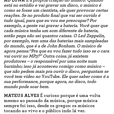
AD LUNA
E a própria criação do músico. Quando
está no estúdio e vai gravar um disco, o músico é
como se fosse um cientista, ele quer provocar certas
reações. Se no produto final que vai ser ouvido é
tudo igual, para que eu vou me preocupar? Por
exemplo, a gente vai gravar a bateria. Você quer que
cada música tenha um som diferente de bateria,
então pega não sei quantos caixas. O Led Zeppelin,
por exemplo, tem uma das baterias mais sampleadas
do mundo, que é a de John Bonham. O músico de
agora pensa:“Pra que eu vou fazer tudo isso se o cara
vai ouvir no MP3?” Outra coisa: já existem
produtores – o responsável por uma noite num
barzinho; isso já aconteceu comigo como músico –
que não pedem mais pra ouvir o disco, perguntam se
você tem vídeo no
YouTube
. Ele quer saber como é a
sua performance, porque agora, no disco, todo
mundo pode soar bem.
MATEUS ALVES
É curioso porque é uma volta
mesmo ao passado da música, porque música
sempre foi isso, desde os gregos: os músicos
tocando ao vivo e o público indo lá ver.