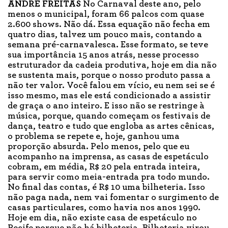
ANDRÉ FREITAS
No Carnaval deste ano, pelo
menos o municipal, foram 66 palcos com quase
2.600 shows. Não dá. Essa equação não fecha em
quatro dias, talvez um pouco mais, contando a
semana pré-carnavalesca. Esse formato, se teve
sua importância 15 anos atrás, nesse processo
estruturador da cadeia produtiva, hoje em dia não
se sustenta mais, porque o nosso produto passa a
não ter valor. Você falou em vício, eu nem sei se é
isso mesmo, mas ele está condicionado a assistir
de graça o ano inteiro. E isso não se restringe à
música, porque, quando começam os festivais de
dança, teatro e tudo que engloba as artes cênicas,
o problema se repete e, hoje, ganhou uma
proporção absurda. Pelo menos, pelo que eu
acompanho na imprensa, as casas de espetáculo
cobram, em média, R$ 20 pela entrada inteira,
para servir como meia-entrada pra todo mundo.
No final das contas, é R$ 10 uma bilheteria. Isso
não paga nada, nem vai fomentar o surgimento de
casas particulares, como havia nos anos 1990.
Hoje em dia, não existe casa de espetáculo no
Recife porque não há bilheteria. Bilheteria virou