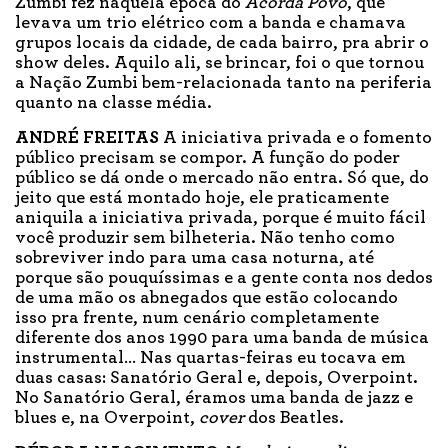
Zumbi fez naquela época do
Acorda Povo
, que
levava um trio elétrico com a banda e chamava
grupos locais da cidade, de cada bairro, pra abrir o
show deles. Aquilo ali, se brincar, foi o que tornou
a Nação Zumbi bem-relacionada tanto na periferia
quanto na classe média.
ANDRÉ FREITAS
A iniciativa privada e o fomento
público precisam se compor. A função do poder
público se dá onde o mercado não entra. Só que, do
jeito que está montado hoje, ele praticamente
aniquila a iniciativa privada, porque é muito fácil
você produzir sem bilheteria. Não tenho como
sobreviver indo para uma casa noturna, até
porque são pouquíssimas e a gente conta nos dedos
de uma mão os abnegados que estão colocando
isso pra frente, num cenário completamente
diferente dos anos 1990 para uma banda de música
instrumental… Nas quartas-feiras eu tocava em
duas casas: Sanatório Geral e, depois, Overpoint.
No Sanatório Geral, éramos uma banda de jazz e
blues e, na Overpoint,
cover
dos Beatles.