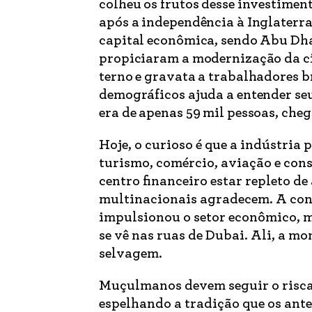
colheu os frutos desse investime
após a independência à Inglaterra
capital econômica, sendo Abu Dhab
propiciaram a modernização da cid
terno e gravata a trabalhadores 
demográficos ajuda a entender seu
era de apenas 59 mil pessoas, che
Hoje, o curioso é que a indústria 
turismo, comércio, aviação e cons
centro financeiro estar repleto de
multinacionais agradecem. A con
impulsionou o setor econômico, m
se vê nas ruas de Dubai. Ali, a mo
selvagem.
Muçulmanos devem seguir o riscado
espelhando a tradição que os ante