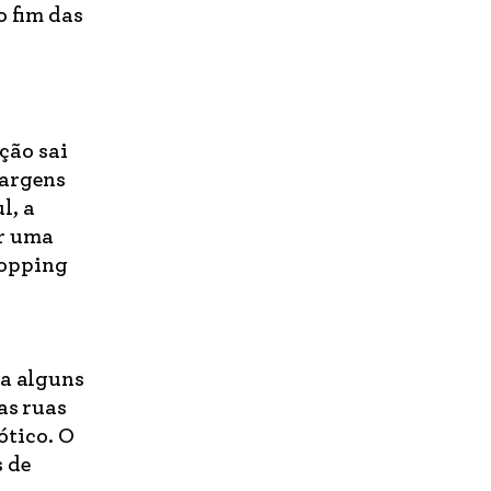
o fim das
ção sai
margens
l, a
or uma
hopping
ra alguns
 as ruas
ótico. O
 de