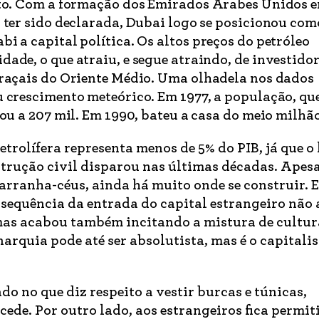
nto. Com a formação dos Emirados Árabes Unidos e
 ter sido declarada, Dubai logo se posicionou com
i a capital política. Os altos preços do petróleo
ade, o que atraiu, e segue atraindo, de investidor
braçais do Oriente Médio. Uma olhadela nos dados
 crescimento meteórico. Em 1977, a população, qu
gou a 207 mil. Em 1990, bateu a casa do meio milhã
petrolífera representa menos de 5% do PIB, já que o
trução civil disparou nas últimas décadas. Apesa
 arranha-céus, ainda há muito onde se construir. E
sequência da entrada do capital estrangeiro não
as acabou também incitando a mistura de cultura
narquia pode até ser absolutista, mas é o capitali
 no que diz respeito a vestir burcas e túnicas,
cede. Por outro lado, aos estrangeiros fica permit