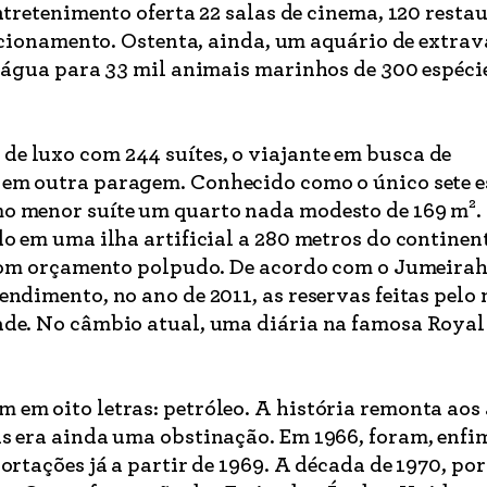
ntretenimento oferta 22 salas de cinema, 120 resta
stacionamento. Ostenta, ainda, um aquário de extra
e água para 33 mil animais marinhos de 300 espéci
e luxo com 244 suítes, o viajante em busca de
em outra paragem. Conhecido como o único sete e
o menor suíte um quarto nada modesto de 169 m².
o em uma ilha artificial a 280 metros do continent
s com orçamento polpudo. De acordo com o Jumeirah
endimento, no ano de 2011, as reservas feitas pelo
de. No câmbio atual, uma diária na famosa Royal 
em oito letras: petróleo. A história remonta aos
s era ainda uma obstinação. Em 1966, foram, enfi
ortações já a partir de 1969. A década de 1970, por