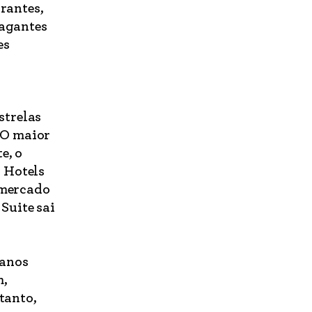
urantes,
vagantes
es
strelas
 O maior
e, o
 Hotels
 mercado
Suite sai
 anos
m,
tanto,