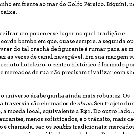
anho em frente ao mar do Golfo Pérsico. Biquíni, n
 caixa.
ecifrar um pouco esse lugar no qual tradição e
corda bamba em que, quase sempre, a segunda op
ivrar do tal crachá de figurante é rumar para as 
az as vezes de canal navegável. Em sua margem su
 reduto hoteleiro, o centro histórico é formado p
de mercados de rua não precisam rivalizar com s
o universo árabe ganha ainda mais robustez. Os
a travessia são chamados de
abras
. Seu trajeto du
m
, a moeda local, equivalente a R$ 1. Do outro lado,
aurantes, menos sofisticados, e o trânsito, mais ca
ão é chamada, são os
soukhs
tradicionais: mercados