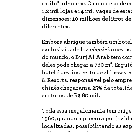
estilo”, ufana-se. O complexo de e
1,2 mil lojas e 14 mil vagas de e
dimensões: 10 milhões de litros d
diferentes.
Embora abrigue também um hotel d
exclusividade faz
check-in
mesmo 
do mundo, o Burj Al Arab tem com
deles pode chegar a 780 m². Erguid
hotel é destino certo de chinese
& Resorts, responsável pelo empre
chinês chegaram a 25% da totalida
em torno de R$ 80 mil.
Toda essa megalomania tem origem 
1960, quando a procura por jazida
localizadas, possibilitando as exp