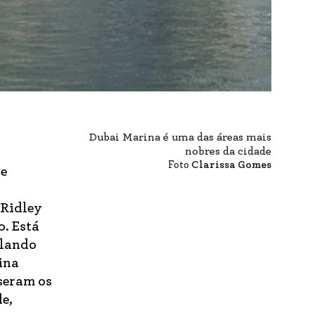
Dubai Marina é uma das áreas mais
nobres da cidade
Foto
Clarissa Gomes
de
 Ridley
o. Está
ulando
ina
useram os
e,