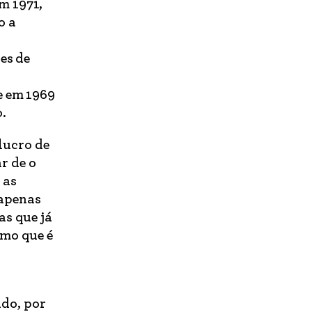
m 1971,
o a
es de
e em 1969
o.
 lucro de
r de o
 as
 apenas
s que já
smo que é
ido, por