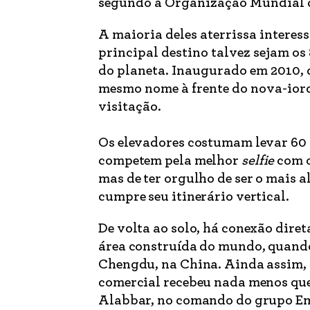
segundo a Organização Mundial 
A maioria deles aterrissa interes
principal destino talvez sejam os 
do planeta. Inaugurado em 2010, d
mesmo nome à frente do nova-iorq
visitação.
Os elevadores costumam levar 60 s
competem pela melhor
selfie
com 
mas de ter orgulho de ser o mais a
cumpre seu itinerário vertical.
De volta ao solo, há conexão dire
área construída do mundo, quando
Chengdu, na China. Ainda assim, 
comercial recebeu nada menos que
Alabbar, no comando do grupo Ema