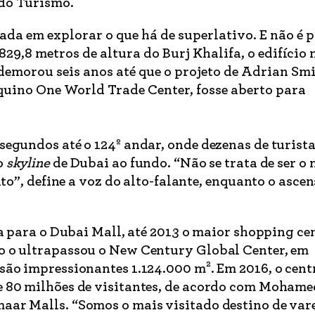
do Turismo.
sada em explorar o que há de superlativo. E não é 
829,8 metros de altura do Burj Khalifa, o edifício 
emorou seis anos até que o projeto de Adrian Smi
uino One World Trade Center, fosse aberto para
egundos até o 124º andar, onde dezenas de turist
o
skyline
de Dubai ao fundo. “Não se trata de ser o 
lto”, define a voz do alto-falante, enquanto o asce
ta para o Dubai Mall, até 2013 o maior shopping ce
 o ultrapassou o New Century Global Center, em
são impressionantes 1.124.000 m². Em 2016, o cent
 80 milhões de visitantes, de acordo com Mohame
ar Malls. “Somos o mais visitado destino de vare