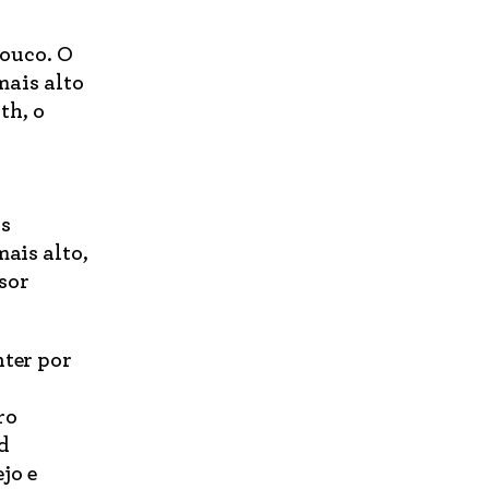
pouco. O
mais alto
th, o
as
mais alto,
nsor
nter por
ro
d
jo e